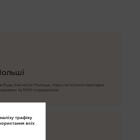
Польші
в будь-яке місто Польша. Наші логістичні партнери
коджень та 100% страхування.
налізу трафіку
користання всіх