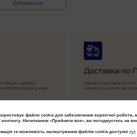
Детальніше
Доставка по 
готівкою, карткою,
Оформіть доставку золота 
Хочете обговорити умови?
гарантують захист від пош
ористовує файли cookie для забезпечення коректної роботи, а
ї контенту. Натискаючи «Прийняти все», ви погоджуєтесь на ви
мація та можливість налаштування файлів cookie доступні
тут