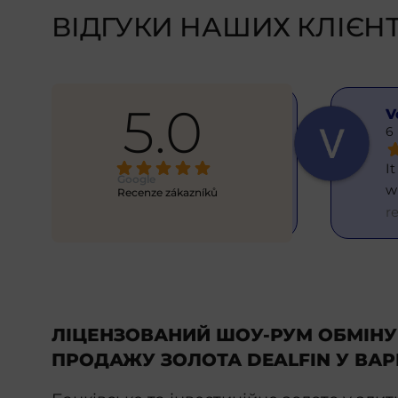
ВІДГУКИ НАШИХ КЛІЄНТ
5.0
Lana Shevchenko
V
6 months ago
6
Thank you for the quick and 
It
Google
efficient exchange =)
w
Recenze zákazníků
r
ЛІЦЕНЗОВАНИЙ ШОУ-РУМ ОБМІНУ
ПРОДАЖУ ЗОЛОТА DEALFIN У ВА