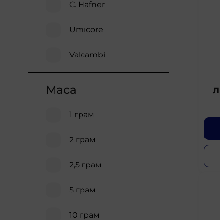
C. Hafner
Umicore
Valcambi
Маса
Л
1 грам
2 грам
2,5 грам
5 грам
10 грам