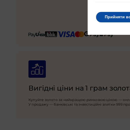
Прийняти в
Вигідні ціни на 1 грам золот
Купуйте золото за найкращою ринковою ціною — онла
У продажу — банківські та інвестиційні злитки 999 пр