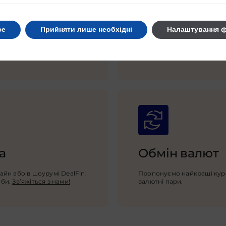
Злитки преміа
се
Прийняти лише необхідні
Налаштування ф
В нашому асортименті — ли
Valcambi. Ви можете обрати 
грама до 5 кг та більше. І
а
Обмін валют
йн або в шоурумі DealFin.
Пропонуємо найкращі курси
оби.
Зв’яжіться з нами!
валютні пари.