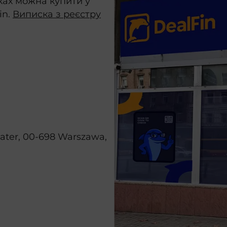
тках можна купити у
in.
Виписка з реєстру
later, 00-698 Warszawa,