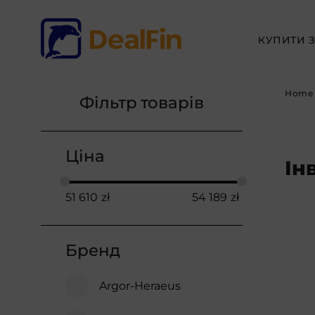
КУПИТИ 
Home
Фільтр товарів
Ціна
Ін
51 610
zł
54 189
zł
Бренд
Argor-Heraeus