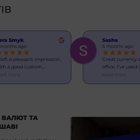
ІВ
era Smyk
Sasha
 months ago
6 months ago
 left a pleasant impression, 
Great currency 
ith a good custom
... 
office. I've used 
ead more
read more
 ВАЛЮТ ТА
РШАВІ