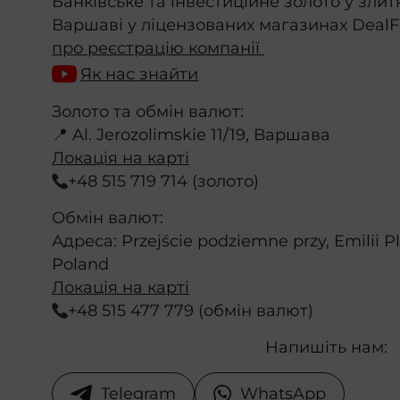
Банківське та інвестиційне золото у зли
Варшаві у ліцензованих магазинах DealF
про реєстрацію компанії
Як нас знайти
Золото та обмін валют:
📍 Al. Jerozolimskie 11/19, Варшава
Локація на карті
+48 515 719 714 (золото)
Обмін валют:
Адреса: Przejście podziemne przy, Emilii P
Poland
Локація на карті
+48 515 477 779 (обмін валют)
Напишіть нам:
Telegram
WhatsApp