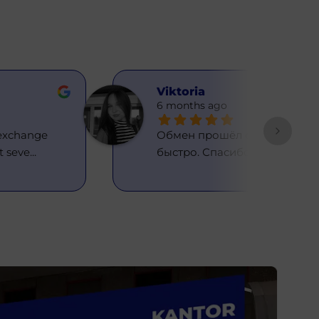
Viktoria
6 months ago
exchange 
Обмен прошёл очень 
it seve
... 
быстро. Спасибо.