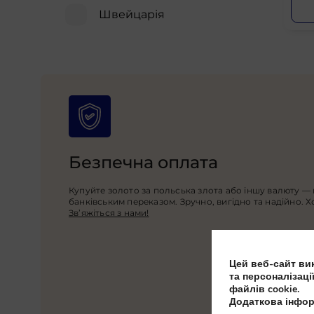
Швейцарія
Безпечна оплата
Купуйте золото за польська злота або іншу валюту — 
банківським переказом. Зручно, вигідно та надійно. 
Зв’яжіться з нами!
Цей веб-сайт вик
та персоналізаці
файлів cookie.
Додаткова інфор