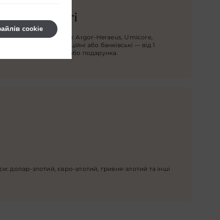
льної якості
айлів cookie
ше перевірені бренди: Argor-Heraeus, Umicore,
мірні злитки, інвестиційні або банківські — від 1
деально для інвестицій або подарунка.
: долар-злотий, євро-злотий, гривня-злотий та інші