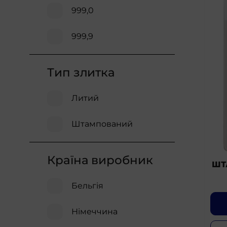
999,0
999,9
Тип злитка
Литий
Штампований
Країна виробник
ШТ
Бельгія
Німеччина