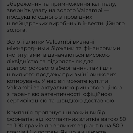
збереження та примноження капіталу,
зверніть увагу на
золото Valcambi
—
продукцію одного з провідних
швейцарських виробників інвестиційного
золота.
Золоті злитки Valcambi
визнані
міжнародними біржами та фінансовими
інститутами, відзначаються високою
ліквідністю та підходять як для
довгострокового зберігання, так і для
швидкого продажу при зміні ринкових
котирувань. У нас ви можете
купити
Valcambi
за актуальною ринковою ціною
з гарантією автентичності, офіційною
сертифікацією та швидкою доставкою.
Компанія пропонує широкий вибір
форматів: від компактних злитків вагою 50
та 100 грамів до великих варіантів на 500
грамів і 1 кілограм. Якщо ви цінуєте