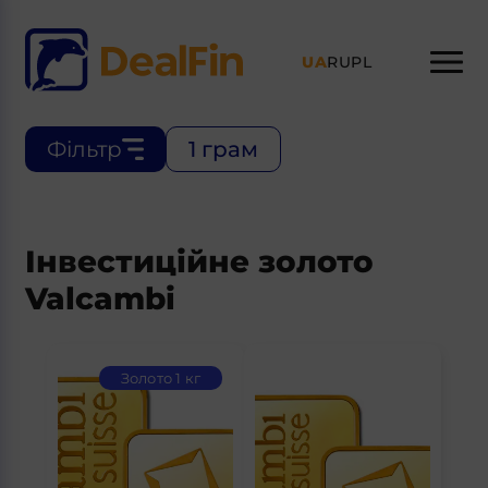
UA
RU
PL
Фільтр
1 грам
Інвестиційне золото
Valcambi
Золото 1 кг