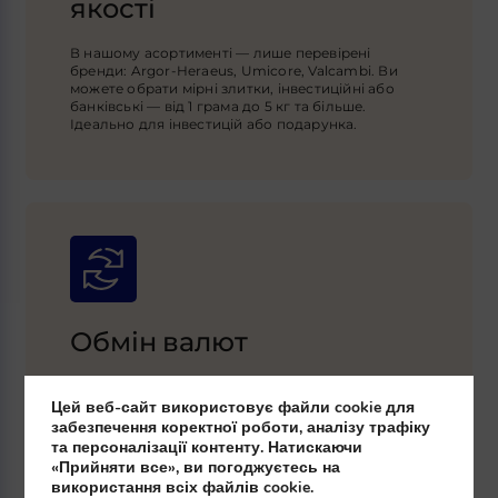
якості
В нашому асортименті — лише перевірені
бренди: Argor-Heraeus, Umicore, Valcambi. Ви
можете обрати мірні злитки, інвестиційні або
банківські — від 1 грама до 5 кг та більше.
Ідеально для інвестицій або подарунка.
Обмін валют
Пропонуємо найкращі курси: долар-злотий,
євро-злотий, гривня-злотий та інші валютні пари.
Цей веб-сайт використовує файли cookie для
забезпечення коректної роботи, аналізу трафіку
та персоналізації контенту. Натискаючи
«Прийняти все», ви погоджуєтесь на
використання всіх файлів cookie.