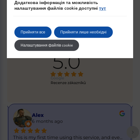
Додаткова інформація та можливість
ВІДГУКИ НАШИХ
налаштування файлів cookie доступні
тут
КЛІЄНТІВ
Прийняти все
Прийняти лише необхідні
Налаштування файлів cookie
5.0
Google
Recenze zákazníků
Alex
6 months ago
This is my first time using this service, and eve
... 
T