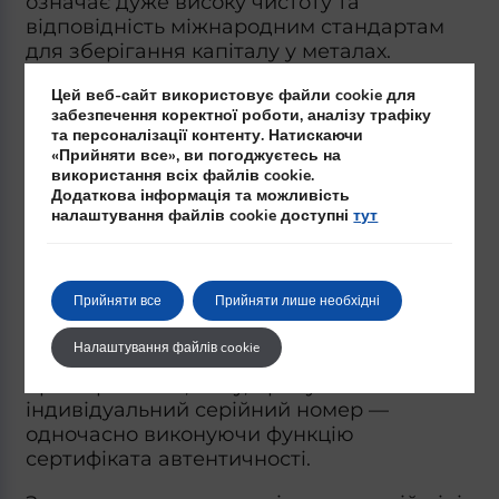
означає дуже високу чистоту та
відповідність міжнародним стандартам
для зберігання капіталу у металах.
На польському ринку найчастіше
Цей веб-сайт використовує файли cookie для
забезпечення коректної роботи, аналізу трафіку
трапляються зливки, виготовлені
та персоналізації контенту. Натискаючи
монетними дворами та рафінеріями з
«Прийняти все», ви погоджуєтесь на
сертифікацією LBMA, такими як
використання всіх файлів cookie.
Argor‑Heraeus, Valcambi або Umicore.
Додаткова інформація та можливість
налаштування файлів cookie доступні
тут
Вони є впізнаваними та прийнятими у
фінансовому обігу в усьому світі.
Стандартом вважається міцна захисна
Прийняти все
Прийняти лише необхідні
упаковка типу CertiPack або подібна, яка
поєднує пластикову карту із вбудованим
Налаштування файлів cookie
зливком, на якому міститься інформація
про виробника, масу, пробу та
індивідуальний серійний номер —
одночасно виконуючи функцію
сертифіката автентичності.