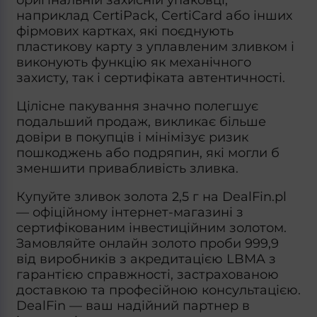
наприклад CertiPack, CertiCard або інших
фірмових картках, які поєднують
пластикову карту з уплавленим зливком і
виконують функцію як механічного
захисту, так і сертифіката автентичності.
Цілісне пакування значно полегшує
подальший продаж, викликає більше
довіри в покупців і мінімізує ризик
пошкоджень або подряпин, які могли б
зменшити привабливість зливка.
Купуйте зливок золота 2,5 г на DealFin.pl
— офіційному інтернет-магазині з
сертифікованим інвестиційним золотом.
Замовляйте онлайн золото проби 999,9
від виробників з акредитацією LBMA з
гарантією справжності, застрахованою
доставкою та професійною консультацією.
DealFin — ваш надійний партнер в