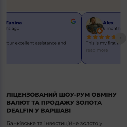
Alex
6 months ago
This is my first time using this service, and eve
... 
T
=
read more
ЛІЦЕНЗОВАНИЙ ШОУ-РУМ ОБМІНУ
ВАЛЮТ ТА ПРОДАЖУ ЗОЛОТА
DEALFIN У ВАРШАВІ
Банківське та інвестиційне золото у