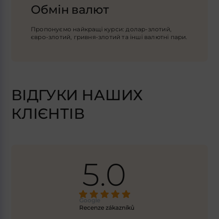
Обмін валют
Пропонуємо найкращі курси: долар-злотий,
євро-злотий, гривня-злотий та інші валютні пари.
ВІДГУКИ НАШИХ
КЛІЄНТІВ
5.0
Google
Recenze zákazníků