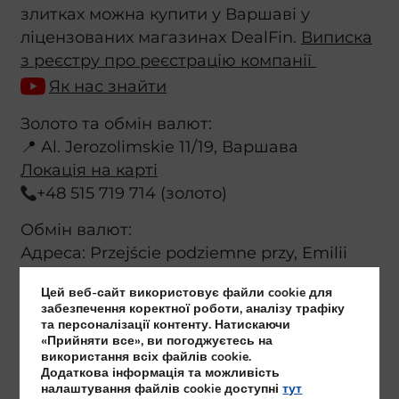
злитках можна купити у Варшаві у
ліцензованих магазинах DealFin.
Виписка
з реєстру про реєстрацію компанії
Як нас знайти
Золото та обмін валют:
📍 Al. Jerozolimskie 11/19, Варшава
Локація на карті
+48 515 719 714 (золото)
Обмін валют:
Адреса: Przejście podziemne przy, Emilii
Plater, 00-698 Warszawa, Poland
Цей веб-сайт використовує файли cookie для
Локація на карті
забезпечення коректної роботи, аналізу трафіку
+48 515 477 779 (обмін валют)
та персоналізації контенту. Натискаючи
«Прийняти все», ви погоджуєтесь на
використання всіх файлів cookie.
Напишіть нам:
Додаткова інформація та можливість
налаштування файлів cookie доступні
тут