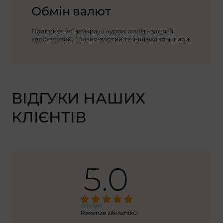
Обмін валют
Пропонуємо найкращі курси: долар-злотий,
євро-злотий, гривня-злотий та інші валютні пари.
ВІДГУКИ НАШИХ
КЛІЄНТІВ
5.0
Google
Recenze zákazníků