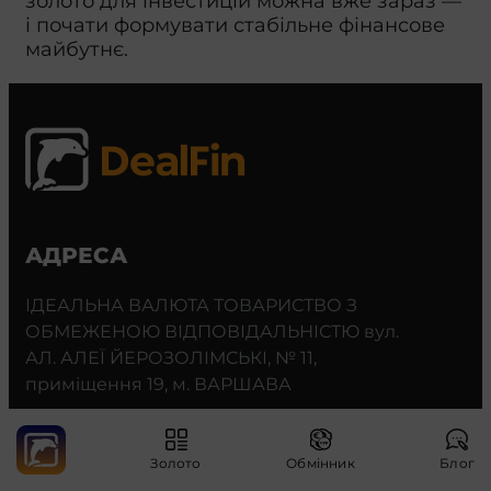
золото для інвестицій можна вже зараз —
і почати формувати стабільне фінансове
майбутнє.
АДРЕСА
ІДЕАЛЬНА ВАЛЮТА ТОВАРИСТВО З
ОБМЕЖЕНОЮ ВІДПОВІДАЛЬНІСТЮ вул.
АЛ. АЛЕЇ ЙЕРОЗОЛІМСЬКІ, № 11,
приміщення 19, м. ВАРШАВА
ЗАТЕЛЕФОНУЙТЕ НАМ
Золото
Обмінник
Блог