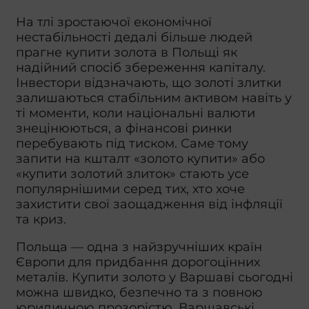
На тлі зростаючої економічної
нестабільності дедалі більше людей
прагне купити золота в Польщі як
надійний спосіб збереження капіталу.
Інвестори відзначають, що золоті злитки
залишаються стабільним активом навіть у
ті моменти, коли національні валюти
знецінюються, а фінансові ринки
перебувають під тиском. Саме тому
запити на кшталт «золото купити» або
«купити золотий злиток» стають усе
популярнішими серед тих, хто хоче
захистити свої заощадження від інфляції
та криз.
Польща — одна з найзручніших країн
Європи для придбання дорогоцінних
металів. Купити золото у Варшаві сьогодні
можна швидко, безпечно та з повною
юридичною прозорістю. Варшавські