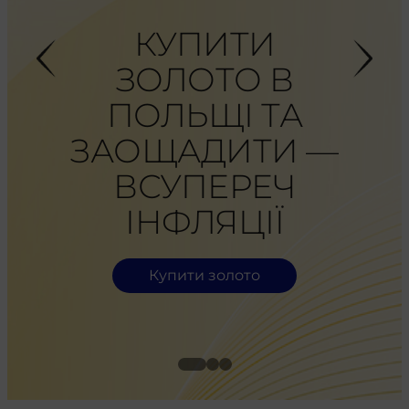
И
КУПИТИ
ЗОЛОТО В
H
М
ПОЛЬЩІ ТА
Ь —
ЗАОЩАДИТИ —
ТОК
ВСУПЕРЕЧ
АЗ.
ІНФЛЯЦІЇ
а
Купити золото