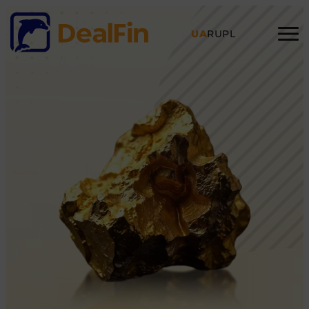
UA
RU
PL