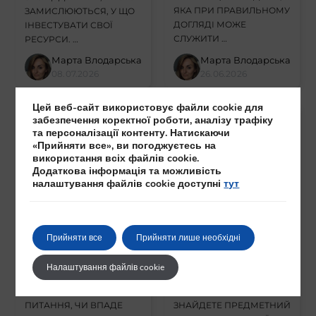
ЯКА ПРИ ПРАВИЛЬНОМУ
ЗАМИСЛЮЮТЬСЯ, У ЩО
ДОГЛЯДІ МОЖЕ
ІНВЕСТУВАТИ СВОЇ
СЛУЖИТИ …
РЕСУРСИ. …
Марта Влодарська
Марта Влодарська
08.07.2026
26.06.2026
Цей веб-сайт використовує файли cookie для
забезпечення коректної роботи, аналізу трафіку
та персоналізації контенту. Натискаючи
«Прийняти все», ви погоджуєтесь на
використання всіх файлів cookie.
Додаткова інформація та можливість
налаштування файлів cookie доступні
тут
ЧИ ВПАДЕ
MENNICA
ЗОЛОТО? СЦЕНАРІЇ
SKARBOWA
КОРЕКЦІЇ,
ВІДГУКИ – ЩО
Прийняти все
Прийняти лише необхідні
ФАКТОРИ РИЗИКУ
ВАРТО ЗНАТИ
ТА СТРАТЕГІЯ ДЛЯ
ПЕРЕД КУПІВЛЕЮ
Налаштування файлів cookie
ІНВЕСТОРА
ЗОЛОТА?
ЧЕСНА ВІДПОВІДЬ НА
У ЦІЙ СТАТТІ ВИ
ПИТАННЯ, ЧИ ВПАДЕ
ЗНАЙДЕТЕ ПРЕДМЕТНИЙ