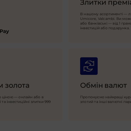
Злитки преміа
В нашому асортименті — ли
Umicore, Valcambi. Ви може
або банківські — від 1 грам
інвестицій або подарунка.
ам золота
Обмін валют
 ціною — онлайн або в
Пропонуємо найкращі курс
 та інвестиційні злитки 999
злотий та інші валютні пар