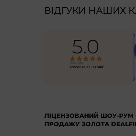
ВІДГУКИ НАШИХ К
5.0
Alex
6 months ago
excellent 
This is my first time using this 
Google
ick
... 
service, and eve
... 
Recenze zákazníků
read more
ЛІЦЕНЗОВАНИЙ ШОУ-РУМ 
ПРОДАЖУ ЗОЛОТА DEALFI