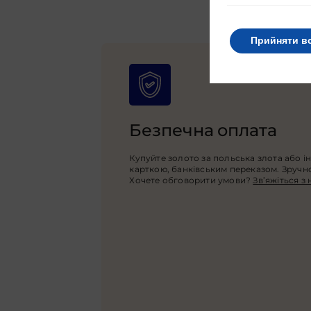
Прийняти в
Безпечна оплата
Купуйте золото за польська злота або і
карткою, банківським переказом. Зручно,
Хочете обговорити умови?
Зв’яжіться з 