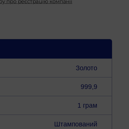
ру про реєстрацію компанії
Золото
999,9
1 грам
Штампований