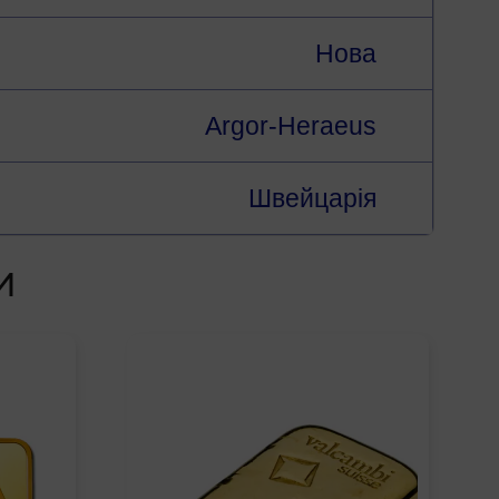
Нова
Argor-Heraeus
Швейцарія
И