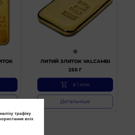
ИТОК
ЛИТИЙ ЗЛИТОК VALCAMBI
250 Г
в 1 клік
Детальніше
налізу трафіку
користання всіх