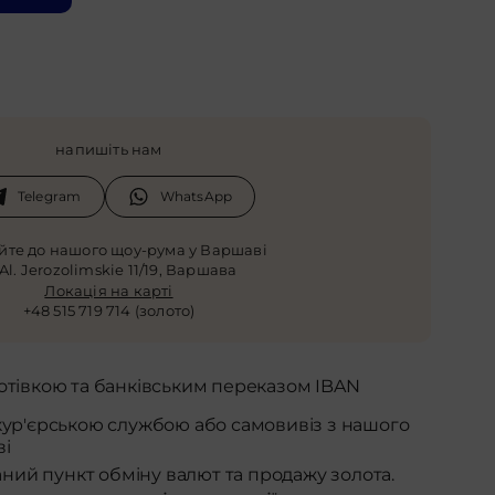
напишіть нам
Telegram
WhatsApp
айте до нашого щоу-рума у Варшаві
 Al. Jerozolimskie 11/19, Варшава
Локація на карті
+48 515 719 714 (золото)
отівкою та банківським переказом IBAN
кур'єрською службою або самовивіз з нашого
ві
аний пункт обміну валют та продажу золота.