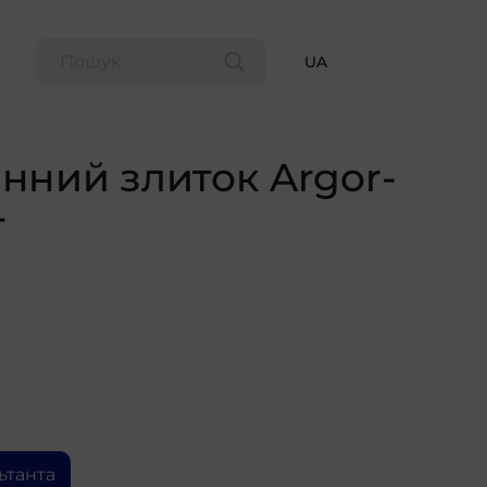
UA
ний злиток Argor-
г
ьтанта