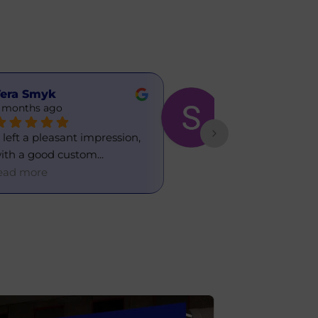
era Smyk
Sasha
 months ago
6 months ago
t left a pleasant impression, 
Great currency 
ith a good custom
... 
office. I've used 
ead more
read more