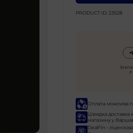
PRODUCT ID: 23528
Завіт
📍
Оплата можлива г
Швидка доставка 
магазину у Варша
DealFin - ліцензов