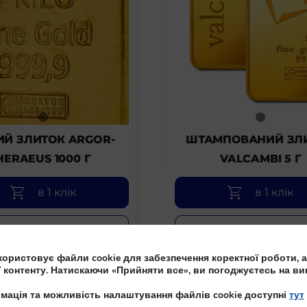
ИЙ ЗЛИТОК ARGOR-
ШТАМПОВАНИЙ ЗЛ
HERAEUS 1000 Г
VALCAMBI 5 Г
в 1 клік
в 1 клік
Детальніше
Детальніше
ористовує файли cookie для забезпечення коректної роботи, а
ї контенту. Натискаючи «Прийняти все», ви погоджуєтесь на ви
мація та можливість налаштування файлів cookie доступні
тут