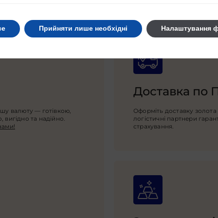
се
Прийняти лише необхідні
Налаштування ф
Доставка по 
ншу валюту — готівкою,
Оформіть доставку золота 
 вигідно та надійно.
логістичні партнери гаран
нами!
страхування.