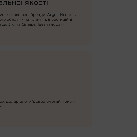
льної якості
ше перевірені бренди: Argor-Heraeus,
те обрати мірні злитки, інвестиційні
а до 5 кг та більше. Ідеально для
и: долар-злотий, євро-злотий, гривня-
и.