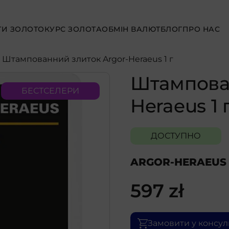
ТИ ЗОЛОТО
КУРС ЗОЛОТА
ОБМІН ВАЛЮТ
БЛОГ
ПРО НАС
- Штампованний злиток Argor-Heraeus 1 г
Штампован
БЕСТСЕЛЕРИ
Heraeus 1 
ДОСТУПНО
ARGOR-HERAEUS
597
zł
Замовити у консул