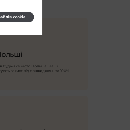
айлів cookie
Польші
в будь-яке місто Польша. Наші
тують захист від пошкоджень та 100%