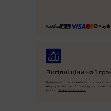
Вигідні ціни на 1 гр
Купуйте золото за найкращою ринковою
шоурумі DealFin. У продажу — банківські
проби.
Зв’яжіться з нами!