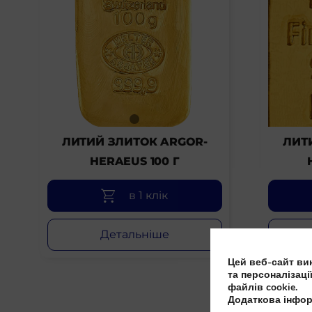
ЛИТИЙ ЗЛИТОК ARGOR-
ЛИТ
HERAEUS 100 Г
в 1 клік
Детальніше
Цей веб-сайт вик
та персоналізаці
файлів cookie.
Додаткова інфор