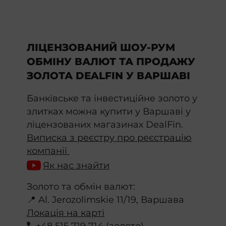
ЛІЦЕНЗОВАНИЙ ШОУ-РУМ
ОБМІНУ ВАЛЮТ ТА ПРОДАЖУ
ЗОЛОТА DEALFIN У ВАРШАВІ
Банківське та інвестиційне золото у
злитках можна купити у Варшаві у
ліцензованих магазинах DealFin.
Виписка з реєстру про реєстрацію
компанії
Як нас знайти
Золото та обмін валют:
📍 Al. Jerozolimskie 11/19, Варшава
Локація на карті
+48 515 719 714 (золото)