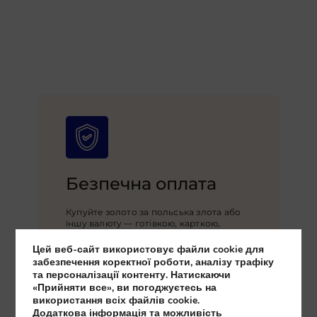
Безпечна оплата
Купуйте золото за польська злота або
іншу валюту — готівкою, карткою,
банківським переказом. Зручно, вигідно
та надійно. Хочете обговорити умови?
Цей веб-сайт використовує файли cookie для
Зв’яжіться з нами!
забезпечення коректної роботи, аналізу трафіку
та персоналізації контенту. Натискаючи
«Прийняти все», ви погоджуєтесь на
використання всіх файлів cookie.
Додаткова інформація та можливість