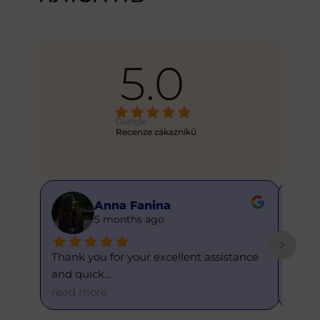
5.0
Google
Recenze zákazníků
anina
Alex
s ago
6 months ago
ur excellent assistance 
This is my first time using this se
and eve
... 
read more