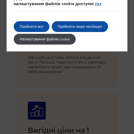
налаштування файлів cookie доступні
тут
Прийняти все
Прийняти лише необхідні
Налаштування файлів cookie
Доставка по Польші
Оформіть доставку золота в будь-яке
місто Польша. Наші логістичні партнери
гарантують захист від пошкоджень та
100% страхування.
Вигідні ціни на 1