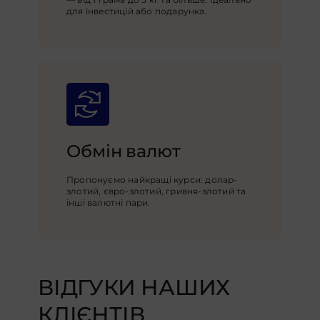
для інвестицій або подарунка.
Обмін валют
Пропонуємо найкращі курси: долар-
злотий, євро-злотий, гривня-злотий та
інші валютні пари.
ВІДГУКИ НАШИХ
КЛІЄНТІВ