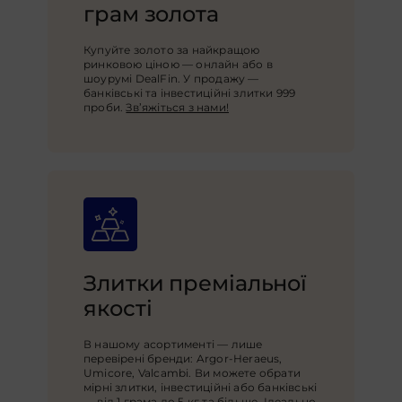
грам золота
Купуйте золото за найкращою
ринковою ціною — онлайн або в
шоурумі DealFin. У продажу —
банківські та інвестиційні злитки 999
проби.
Зв’яжіться з нами!
Злитки преміальної
якості
В нашому асортименті — лише
перевірені бренди: Argor-Heraeus,
Umicore, Valcambi. Ви можете обрати
мірні злитки, інвестиційні або банківські
— від 1 грама до 5 кг та більше. Ідеально