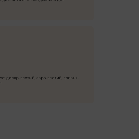
и: долар-злотий, євро-злотий, гривня-
и.