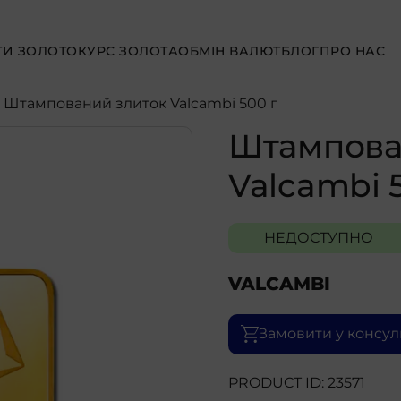
ТИ ЗОЛОТО
КУРС ЗОЛОТА
ОБМІН ВАЛЮТ
БЛОГ
ПРО НАС
- Штампований злиток Valcambi 500 г
Штампова
Valcambi 
НЕДОСТУПНО
VALCAMBI
Замовити у консул
PRODUCT ID: 23571