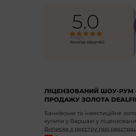
5.0
Alex
6 months ago
excellent 
This is my first time using this 
Google
ick
... 
service, and eve
... 
Recenze zákazníků
read more
ЛІЦЕНЗОВАНИЙ ШОУ-РУМ 
ПРОДАЖУ ЗОЛОТА DEALFI
Банківське та інвестиційне зол
купити у Варшаві у ліцензовани
Виписка з реєстру про реєстра