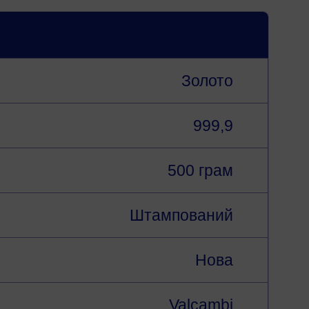
Золото
999,9
500 грам
Штампований
Нова
Valcambi