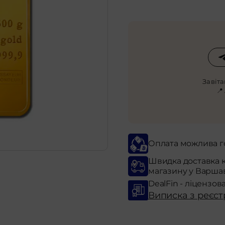
Завіт
📍
Оплата можлива г
Швидка доставка 
магазину у Варша
DealFin - ліцензов
Виписка з реєст