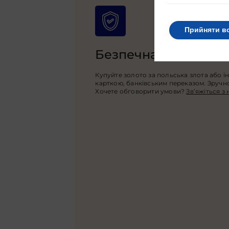
Прийняти в
Безпечна оплата
Купуйте золото за польська злота або і
карткою, банківським переказом. Зручно,
Хочете обговорити умови?
Зв’яжіться з 