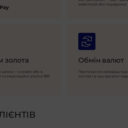
інвестицій або подарунка.
ам золота
Обмін валют
 ціною — онлайн або в
Пропонуємо найкращі курс
 та інвестиційні злитки 999
злотий та інші валютні пар
ЛІЄНТІВ