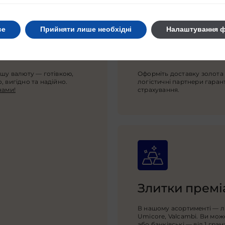
се
Прийняти лише необхідні
Налаштування ф
Доставка по 
ншу валюту — готівкою,
Оформіть доставку золота 
 вигідно та надійно.
логістичні партнери гаран
нами!
страхування.
Злитки преміа
В нашому асортименті — ли
Umicore, Valcambi. Ви може
або банківські — від 1 грам