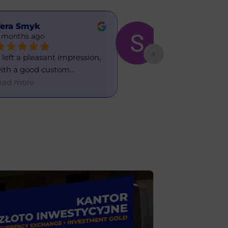
era Smyk
Sasha
 months ago
6 months ago
t left a pleasant impression, 
Great currency 
ith a good custom
... 
office. I've used 
ead more
read more