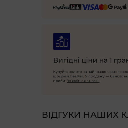
Вигідні ціни на 1 гр
Купуйте золото за найкращою ринковою
шоурумі DealFin. У продажу — банківські
проби.
Зв’яжіться з нами!
ВІДГУКИ НАШИХ К