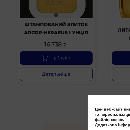
ШТАМПОВАНИЙ ЗЛИТОК
ЛИТ
ARGOR-HERAEUS 1 УНЦІЯ
16 738
zł
в 1 клік
Детальніше
Цей веб-сайт вик
та персоналізаці
файлів cookie.
Додаткова інфор