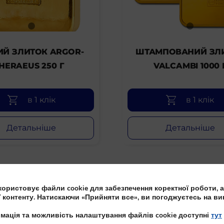
ИЙ ЗЛИТОК ARGOR-
ШТАМПОВАНИЙ ЗЛ
HERAEUS 250 Г
VALCAMBI 1000 
в 1 клік
в 1 клік
Детальніше
Детальніше
ористовує файли cookie для забезпечення коректної роботи, а
ї контенту. Натискаючи «Прийняти все», ви погоджуєтесь на ви
мація та можливість налаштування файлів cookie доступні
тут