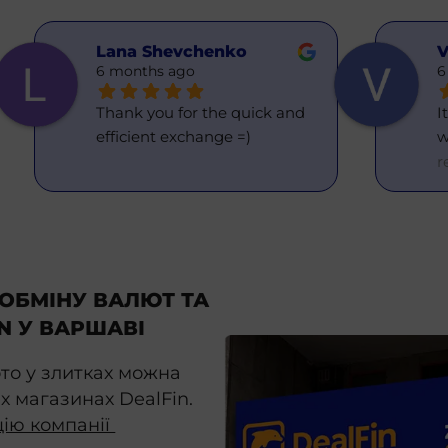
Lana Shevchenko
V
6 months ago
6
Thank you for the quick and 
I
efficient exchange =)
w
r
ОБМІНУ ВАЛЮТ ТА
N У ВАРШАВІ
ото у злитках можна
х магазинах DealFin.
цію компанії