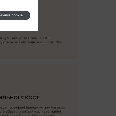
айлів cookie
Польші
в будь-яке місто Польша. Наші
тують захист від пошкоджень та 100%
льної якості
ше перевірені бренди: Argor-Heraeus,
те обрати мірні злитки, інвестиційні
а до 5 кг та більше. Ідеально для