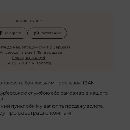
напишіть нам
Telegram
WhatsApp
айте до нашого щоу-рума у Варшаві
 Al. Jerozolimskie 11/19, Варшава
Локація на карті
+48 515 719 714 (золото)
отівкою та банківським переказом IBAN
кур'єрською службою або самовивіз з нашого
ві
аний пункт обміну валют та продажу золота.
ру про реєстрацію компанії