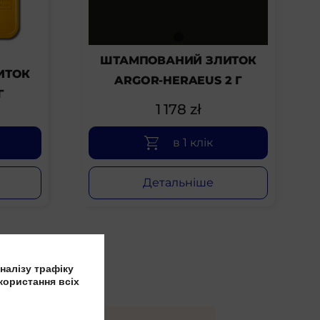
ШТАМПОВАНИЙ ЗЛИТОК
ИТОК
ARGOR-HERAEUS 2 Г
Г
1 178
zł
в 1 клік
Детальніше
налізу трафіку
користання всіх