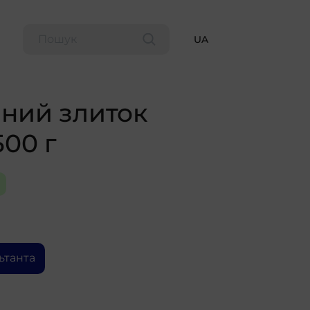
UA
ний злиток
500 г
ьтанта