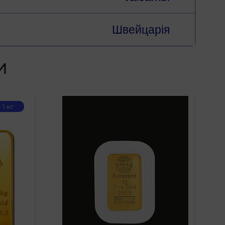
Швейцарія
И
 1 кг