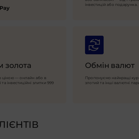
інвестицій або подарунка.
ам золота
Обмін валют
 ціною — онлайн або в
Пропонуємо найкращі курс
 та інвестиційні злитки 999
злотий та інші валютні пар
ЛІЄНТІВ