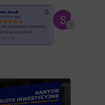
era Smyk
Sasha
 months ago
6 months ago
t left a pleasant impression, 
Great currency 
ith a good custom
... 
office. I've used 
ead more
read more