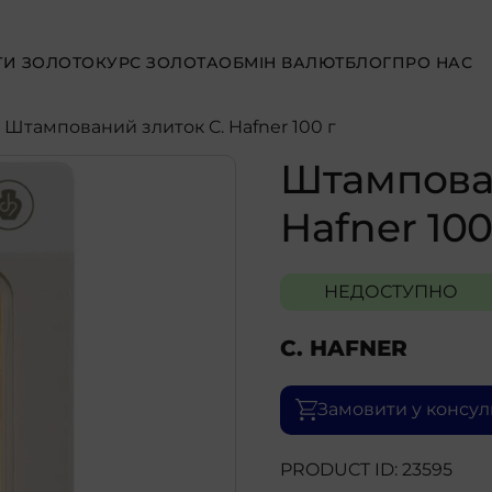
ТИ ЗОЛОТО
КУРС ЗОЛОТА
ОБМІН ВАЛЮТ
БЛОГ
ПРО НАС
- Штампований злиток C. Hafner 100 г
Штампован
Hafner 100
НЕДОСТУПНО
C. HAFNER
Замовити у консул
PRODUCT ID: 23595