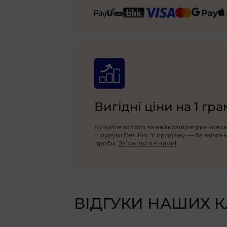
Вигідні ціни на 1 гр
Купуйте золото за найкращою ринковою
шоурумі DealFin. У продажу — банківські
проби.
Зв’яжіться з нами!
ВІДГУКИ НАШИХ К