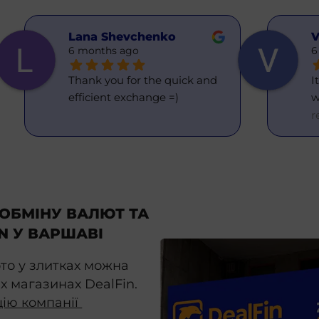
Lana Shevchenko
V
6 months ago
6
Thank you for the quick and 
I
efficient exchange =)
w
r
ОБМІНУ ВАЛЮТ ТА
N У ВАРШАВІ
ото у злитках можна
х магазинах DealFin.
цію компанії