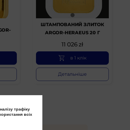
ШТАМПОВАНИЙ ЗЛИТОК
GOR-
ARGOR-HERAEUS 20 Г
11 026
zł
в 1 клік
Детальніше
налізу трафіку
користання всіх