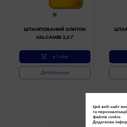
ШТАМПОВАНИЙ ЗЛИТОК
ШТА
VALCAMBI 2,5 Г
в 1 клік
Детальніше
Цей веб-сайт вик
та персоналізаці
файлів cookie.
Додаткова інфор