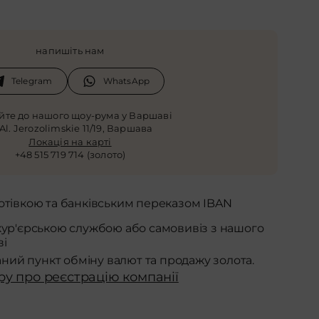
напишіть нам
Telegram
WhatsApp
айте до нашого щоу-рума у Варшаві
 Al. Jerozolimskie 11/19, Варшава
Локація на карті
+48 515 719 714 (золото)
отівкою та банківським переказом IBAN
кур'єрською службою або самовивіз з нашого
ві
аний пункт обміну валют та продажу золота.
ру про реєстрацію компанії