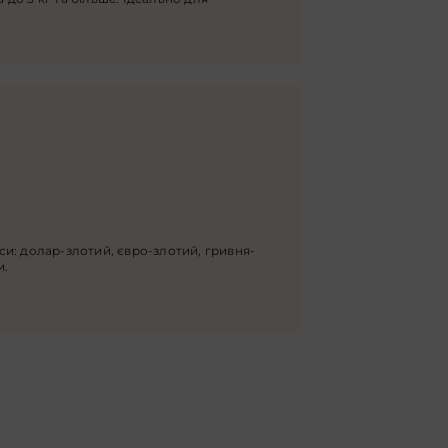
и: долар-злотий, євро-злотий, гривня-
и.