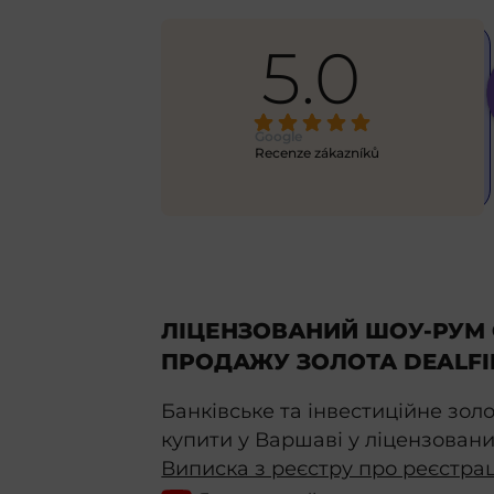
5.0
Alex
6 months ago
excellent 
This is my first time using this 
Google
ick
... 
service, and eve
... 
Recenze zákazníků
read more
ЛІЦЕНЗОВАНИЙ ШОУ-РУМ 
ПРОДАЖУ ЗОЛОТА DEALFI
Банківське та інвестиційне зол
купити у Варшаві у ліцензовани
Виписка з реєстру про реєстра