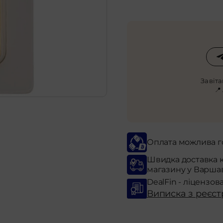
Завіт
📍
Оплата можлива г
Швидка доставка 
магазину у Варша
DealFin - ліцензов
Виписка з реєст