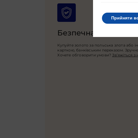
Прийняти в
Безпечна оплата
Купуйте золото за польська злота або і
карткою, банківським переказом. Зручно,
Хочете обговорити умови?
Зв’яжіться з 