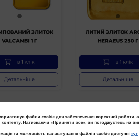
МПОВАНИЙ ЗЛИТОК
ЛИТИЙ ЗЛИТОК AR
VALCAMBI 1 Г
HERAEUS 250 Г
в 1 клік
в 1 клік
Детальніше
Детальніше
ористовує файли cookie для забезпечення коректної роботи, а
ї контенту. Натискаючи «Прийняти все», ви погоджуєтесь на ви
мація та можливість налаштування файлів cookie доступні
тут