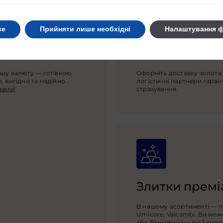
се
Прийняти лише необхідні
Налаштування ф
Доставка по 
ншу валюту — готівкою,
Оформіть доставку золота 
 вигідно та надійно.
логістичні партнери гаран
нами!
страхування.
Злитки преміа
В нашому асортименті — ли
Umicore, Valcambi. Ви може
або банківські — від 1 грам