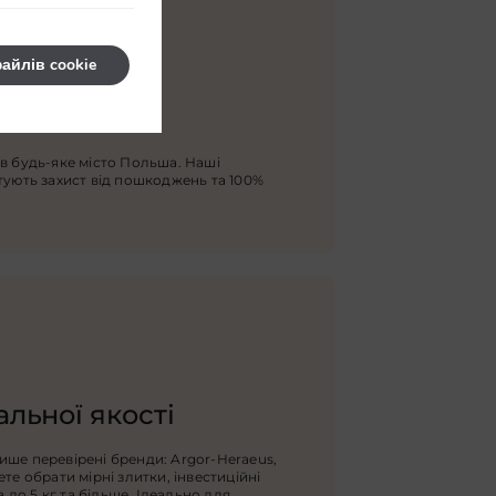
айлів cookie
Польші
в будь-яке місто Польша. Наші
тують захист від пошкоджень та 100%
льної якості
ше перевірені бренди: Argor-Heraeus,
те обрати мірні злитки, інвестиційні
а до 5 кг та більше. Ідеально для