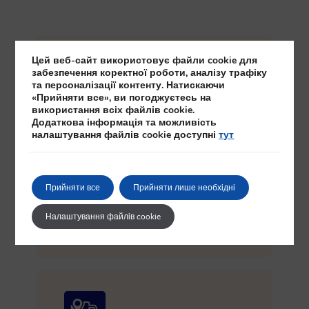
Цей веб-сайт використовує файли cookie для
забезпечення коректної роботи, аналізу трафіку
та персоналізації контенту. Натискаючи
«Прийняти все», ви погоджуєтесь на
використання всіх файлів cookie.
Безпечна оплата
Додаткова інформація та можливість
налаштування файлів cookie доступні
тут
Купуйте золото за польська злота або
іншу валюту — готівкою, карткою,
банківським переказом. Зручно, вигідно
та надійно. Хочете обговорити умови?
Прийняти все
Прийняти лише необхідні
Зв’яжіться з нами!
Налаштування файлів cookie