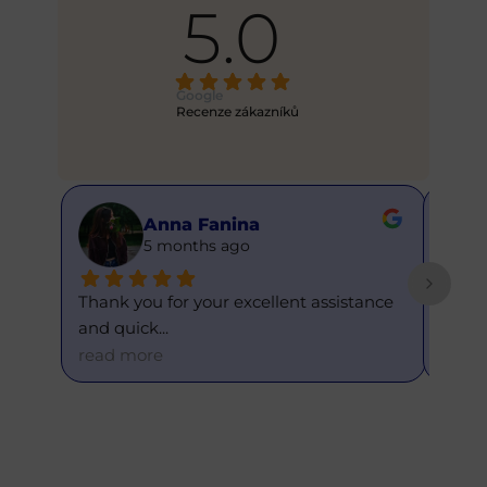
5.0
Google
Recenze zákazníků
Anna Fanina
5 months ago
Thank you for your excellent assistance 
This is
and quick
... 
and e
read more
read 