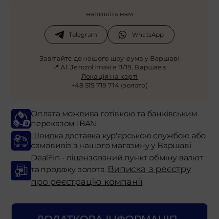
напишіть нам
Telegram
WhatsApp
Завітайте до нашого щоу-рума у Варшаві
📍 Al. Jerozolimskie 11/19, Варшава
Локація на карті
+48 515 719 714 (золото)
Оплата можлива готівкою та банківським
переказом IBAN
Швидка доставка кур'єрською службою або
самовивіз з нашого магазину у Варшаві
DealFin - ліцензований пункт обміну валют
Виписка з реєстру
та продажу золота.
про реєстрацію компанії