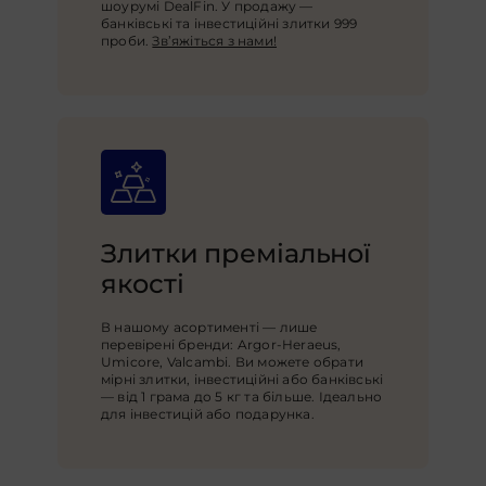
шоурумі DealFin. У продажу —
банківські та інвестиційні злитки 999
проби.
Зв’яжіться з нами!
Злитки преміальної
якості
В нашому асортименті — лише
перевірені бренди: Argor-Heraeus,
Umicore, Valcambi. Ви можете обрати
мірні злитки, інвестиційні або банківські
— від 1 грама до 5 кг та більше. Ідеально
для інвестицій або подарунка.