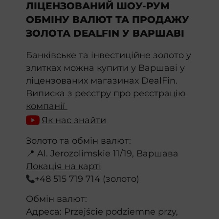
ЛІЦЕНЗОВАНИЙ ШОУ-РУМ
ОБМІНУ ВАЛЮТ ТА ПРОДАЖУ
ЗОЛОТА DEALFIN У ВАРШАВІ
Банківське та інвестиційне золото у
злитках можна купити у Варшаві у
ліцензованих магазинах DealFin.
Виписка з реєстру про реєстрацію
компанії
Як нас знайти
Золото та обмін валют:
📍 Al. Jerozolimskie 11/19, Варшава
Локація на карті
+48 515 719 714 (золото)
Обмін валют:
Адреса: Przejście podziemne przy,