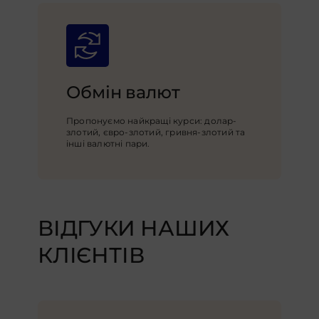
Обмін валют
Пропонуємо найкращі курси: долар-
злотий, євро-злотий, гривня-злотий та
інші валютні пари.
ВІДГУКИ НАШИХ
КЛІЄНТІВ