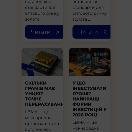
встановлює
встановлює
стандарти для
стандарти для
оптового ринку
оптового ринку
золота …
золота …
Читати
Читати
СКІЛЬКИ
У ЩО
ГРАМІВ МАЄ
ІНВЕСТУВАТИ
УНЦІЯ?
ГРОШІ?
ТОЧНЕ
НАЙКРАЩІ
ПЕРЕРАХУВАННЯ
ФОРМИ
ІНВЕСТИЦІЙ У
LBMA — це
2026 РОЦІ
міжнародна
LBMA — це
організація, яка
міжнародна
встановлює