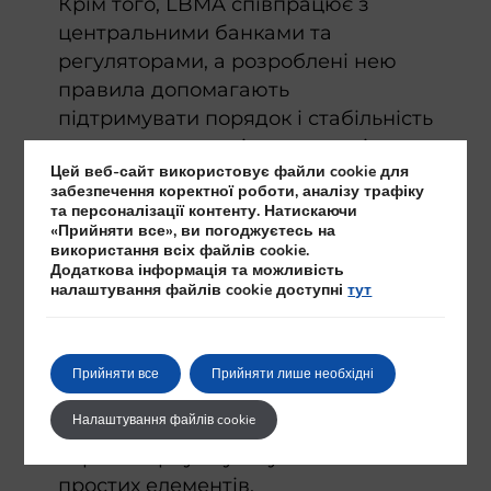
Крім того, LBMA співпрацює з
центральними банками та
регуляторами, а розроблені нею
правила допомагають
підтримувати порядок і стабільність
на ринку дорогоцінних металів.
Цей веб-сайт використовує файли cookie для
Можна сказати, що LBMA виконує
забезпечення коректної роботи, аналізу трафіку
роль глобального знака якості для
та персоналізації контенту. Натискаючи
«Прийняти все», ви погоджуєтесь на
інвестиційного золота.
використання всіх файлів cookie.
Додаткова інформація та можливість
​Як перевірити, чи злиток
налаштування файлів cookie доступні
тут
відповідає стандарту
LBMA?
Прийняти все
Прийняти лише необхідні
Щоб переконатися, що
злиток
Налаштування файлів cookie
золота
відповідає стандарту LBMA,
варто звернути увагу на кілька
простих елементів.