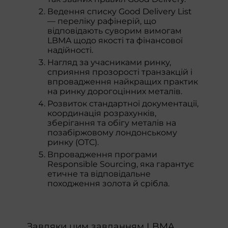
Ведення списку Good Delivery List
— переліку рафінерій, що
відповідають суворим вимогам
LBMA щодо якості та фінансової
надійності.
Нагляд за учасниками ринку,
сприяння прозорості транзакцій і
впровадження найкращих практик
на ринку дорогоцінних металів.
Розвиток стандартної документації,
координація розрахунків,
зберігання та обігу металів на
позабіржовому лондонському
ринку (OTC).
Впровадження програми
Responsible Sourcing, яка гарантує
етичне та відповідальне
походження золота й срібла.
Завдяки цим завданням LBMA