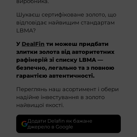
виробника.
Шукаєш сертифіковане золото, що
відповідає найвищим стандартам
LBMA?
У
DealFin
ти можеш придбати
злитки золота від авторитетних
рафінерій зі списку LBMA —
безпечно, легально та з повною
гарантією автентичності.
Переглянь наш асортимент і обери
надійне інвестування в золото
найвищої якості.
Додати Delafin як бажане
джерело в Google