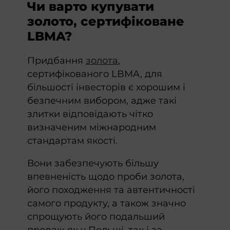
Чи варто купувати
золото, сертифіковане
LBMA?
Придбання
золота
,
сертифікованого LBMA, для
більшості інвесторів є хорошим і
безпечним вибором, адже такі
злитки відповідають чітко
визначеним міжнародним
стандартам якості.
Вони забезпечують більшу
впевненість щодо проби золота,
його походження та автентичності
самого продукту, а також значно
спрощують його подальший
продаж як у Польщі, так і за