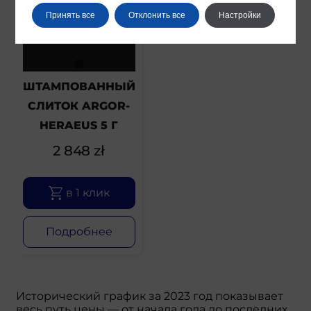
Принять все
Отклонить все
Настройки
ШТАМПОВАННЫЙ
СЛИТОК ARGOR-
HERAEUS 5 Г
2 848
zł
в 1 клик
Подробнее
Исторический график за 2023 год показывает
весь путь цены — от начала года до последних