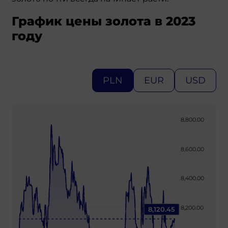
График цены золота в 2023
году
PLN
EUR
USD
8,800.00
8,600.00
8,400.00
8,200.00
8,120.45