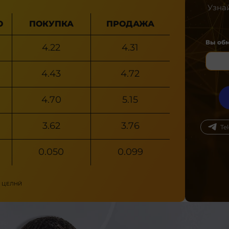
Узна
О
ПОКУПКА
ПРОДАЖА
Вы об
4.22
4.31
4.43
4.72
4.70
5.15
3.62
3.76
Te
0.050
0.099
 ЦЕЛНЙ