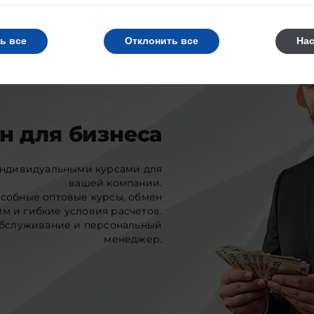
ь все
Отклонить все
На
н для бизнеса
индивидуальными курсами для
вашей компании.
собные оптовые курсы, обмен
м и гибкие условия расчетов.
бслуживание и персональный
менеджер.