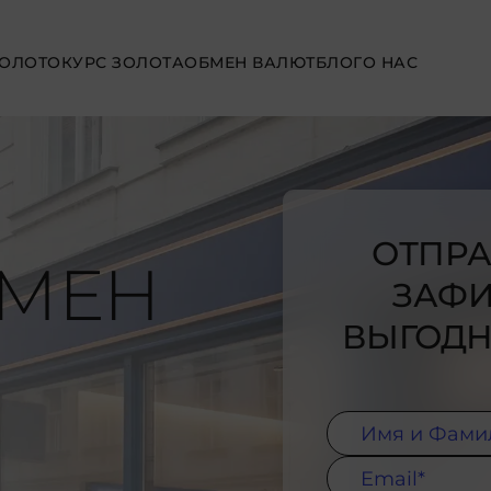
ЗОЛОТО
КУРС ЗОЛОТА
ОБМЕН ВАЛЮТ
БЛОГ
О НАС
ОТПРА
БМЕН
ЗАФИ
ВЫГОДН