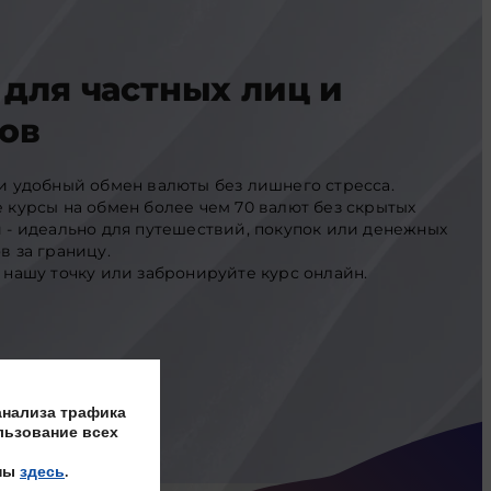
для частных лиц и
ов
и удобный обмен валюты без лишнего стресса.
 курсы на обмен более чем 70 валют без скрытых
 - идеально для путешествий, покупок или денежных
в за границу.
 нашу точку или забронируйте курс онлайн.
анализа трафика
льзование всех
пны
здесь
.