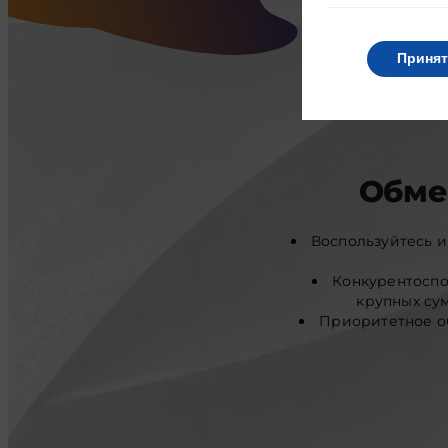
Принят
Обме
Воспользуйтесь 
Конкурентоспо
крупных сум
Приоритетное о