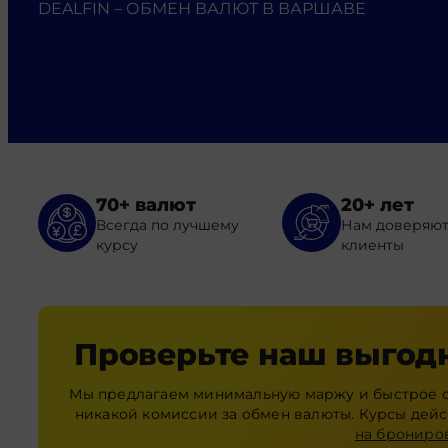
DEALFIN – ОБМЕН ВАЛЮТ В ВАРШАВЕ
70+ валют
20+ лет
Всегда по лучшему
Нам доверяю
курсу
клиенты
Проверьте наш выгод
Мы предлагаем минимальную маржу и быстрое о
никакой комиссии за обмен валюты. Курсы дей
на брониро