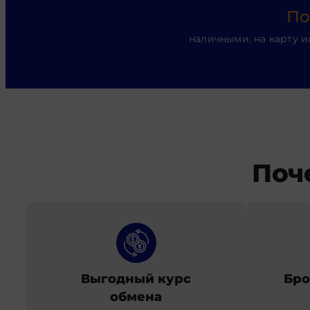
По
наличными, на карту и
Поч
Выгодный курс
Бро
обмена