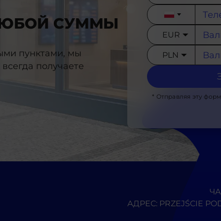
Poland
ЛЮБОЙ СУММЫ
+48
EUR
ыми пунктами, мы
PLN
 всегда получаете
* Отправляя эту форм
ЧА
АДРЕС: PRZEJŚCIE POD