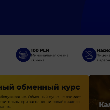
100 PLN
Наде
т
Минимальная сумма
Лиценз
обмена
видео
ный обменный курс
бслуживание. Обменный пункт не взимает
ствительны при заполнении
онлайн-заявки
Ка
вание
.