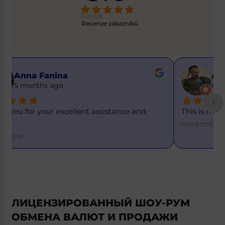
Google
Recenze zákazníků
Alex
6 months ago
This is my first time using this service, and eve
... 
T
=
read more
ЛИЦЕНЗИРОВАННЫЙ ШОУ-РУМ
ОБМЕНА ВАЛЮТ И ПРОДАЖИ