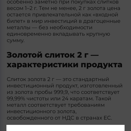
особенно заметно при покупках слитков
весом 1–2 г. Тем не менее, 2 г золота цена
остается привлекательной как «входной
билет» в мир инвестиций в драгоценные
металлы — без необходимости
единовременно вкладывать крупную
сумму.
Золотой слиток 2 г —
характеристики продукта
Слиток золота 2 г — это стандартный
инвестиционный продукт, изготовленный
из золота пробы 999,9, что соответствует
99,99% чистоты или 24 каратам. Такой
металл соответствует требованиям
инвестиционного золота,
освобожденного от НДС в странах ЕС.
На польском рынке чаще всего