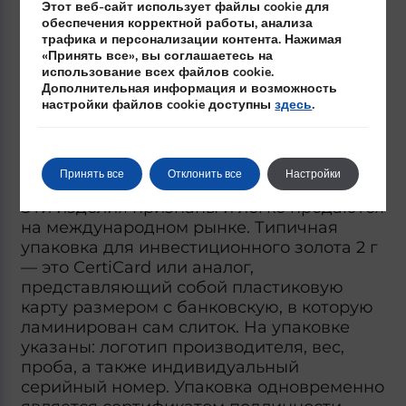
Этот веб-сайт использует файлы cookie для
встречаются слитки от известных
обеспечения корректной работы, анализа
производителей с аккредитацией LBMA,
трафика и персонализации контента. Нажимая
таких как:
«Принять все», вы соглашаетесь на
использование всех файлов cookie.
Дополнительная информация и возможность
Argor‑Heraeus,
настройки файлов cookie доступны
здесь
.
Valcambi,
Umicore,
Heraeus,
Münze Österreich.
Принять все
Отклонить все
Настройки
Эти изделия признаны и легко продаются
на международном рынке. Типичная
упаковка для инвестиционного золота 2 г
— это CertiCard или аналог,
представляющий собой пластиковую
карту размером с банковскую, в которую
ламинирован сам слиток. На упаковке
указаны: логотип производителя, вес,
проба, а также индивидуальный
серийный номер. Упаковка одновременно