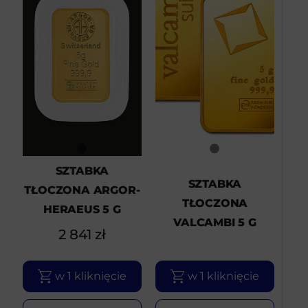
SZTABKA
SZTABKA
TŁOCZONA ARGOR-
TŁOCZONA
HERAEUS 5 G
VALCAMBI 5 G
2 841
zł
w 1 kliknięcie
w 1 kliknięcie