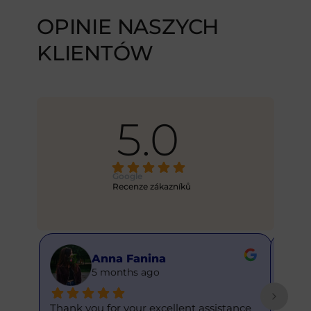
OPINIE NASZYCH
KLIENTÓW
5.0
Google
Recenze zákazníků
Anna Fanina
5 months ago
Thank you for your excellent assistance 
This is m