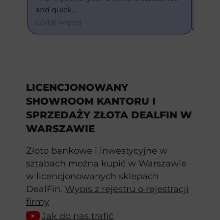
and quick
... 
and eve
czytaj więcej
czytaj w
LICENCJONOWANY
SHOWROOM KANTORU I
SPRZEDAŻY ZŁOTA DEALFIN W
WARSZAWIE
Złoto bankowe i inwestycyjne w
sztabach można kupić w Warszawie
w licencjonowanych sklepach
DealFin.
Wypis z rejestru o rejestracji
firmy
Jak do nas trafić