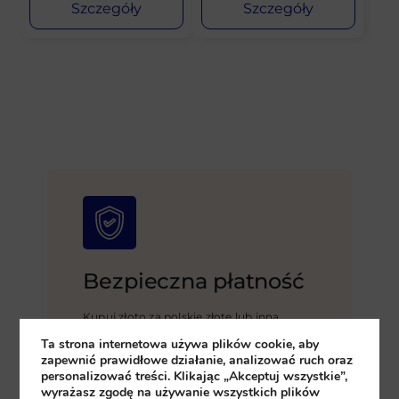
Szczegóły
Szczegóły
Bezpieczna płatność
Kupuj złoto za polskie złote lub inną
walutę – gotówką, kartą, przelewem
Ta strona internetowa używa plików cookie, aby
bankowym. Wygodnie, korzystnie i
zapewnić prawidłowe działanie, analizować ruch oraz
bezpiecznie. Chcesz omówić warunki?
Skontaktuj się z nami!
personalizować treści. Klikając „Akceptuj wszystkie”,
wyrażasz zgodę na używanie wszystkich plików