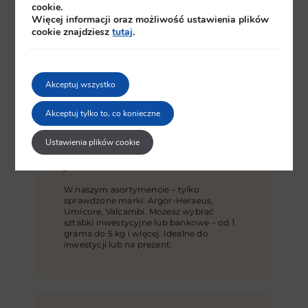
cookie.
Więcej informacji oraz możliwość ustawienia plików
cookie znajdziesz
tutaj
.
Akceptuj wszystko
Akceptuj tylko to, co konieczne
Sztabki najwyższej
Ustawienia plików cookie
jakości
W naszym asortymencie – tylko
sprawdzone marki: Argor-Heraeus,
Umicore, Valcambi. Możesz wybrać
sztabki inwestycyjne lub bankowe – od 1
grama do 5 kg i więcej. Idealne do
inwestycji lub na prezent.