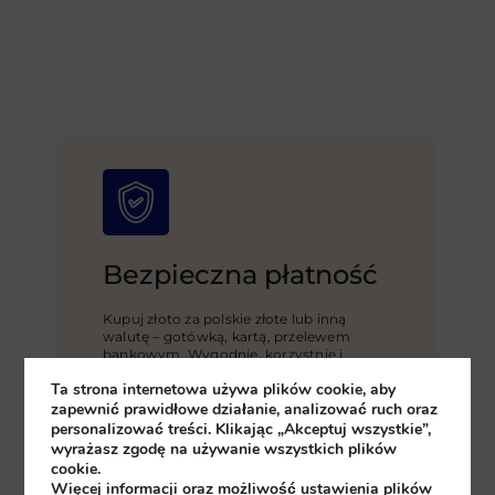
Bezpieczna płatność
Kupuj złoto za polskie złote lub inną
walutę – gotówką, kartą, przelewem
bankowym. Wygodnie, korzystnie i
bezpiecznie. Chcesz omówić warunki?
Ta strona internetowa używa plików cookie, aby
Skontaktuj się z nami!
zapewnić prawidłowe działanie, analizować ruch oraz
personalizować treści. Klikając „Akceptuj wszystkie”,
wyrażasz zgodę na używanie wszystkich plików
cookie.
Więcej informacji oraz możliwość ustawienia plików