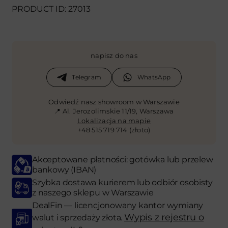
PRODUCT ID: 27013
napisz do nas
Telegram
WhatsApp
Odwiedź nasz showroom w Warszawie
📍 Al. Jerozolimskie 11/19, Warszawa
Lokalizacja na mapie
+48 515 719 714 (złoto)
Akceptowane płatności: gotówka lub przelew
bankowy (IBAN)
Szybka dostawa kurierem lub odbiór osobisty
z naszego sklepu w Warszawie
DealFin — licencjonowany kantor wymiany
Wypis z rejestru o
walut i sprzedaży złota.