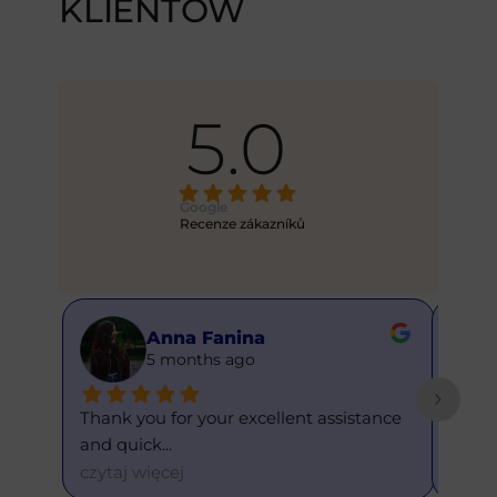
KLIENTÓW
5.0
Google
Recenze zákazníků
Anna Fanina
A
5 months ago
6
Thank you for your excellent assistance 
This is my 
and quick
... 
and eve
... 
czytaj więcej
czytaj wię