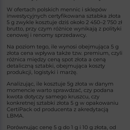
W ofertach polskich mennic i sklepów
inwestycyjnych certyfikowana sztabka złota
5 g zwykle kosztuje dziś około 2 450–2 750 zł
brutto, przy czym różnice wynikają z polityki
cenowej i renomy sprzedawcy.​
Na poziom tego, ile wynosi obejmująca 5 g
złota cena wpływa także tzw. premium, czyli
różnica między ceną spot złota a ceną
detaliczną sztabki, obejmująca koszty
produkcji, logistyki i marżę.
Analizując, ile kosztuje 5g złota w danym
momencie warto sprawdzać, czy podana
kwota dotyczy samego kruszcu, czy
konkretnej sztabki złota 5 g w opakowaniu
CertiPack od producenta z akredytacją
LBMA.​
Porównując cenę 5 g do 1 g i 10 g złota, od