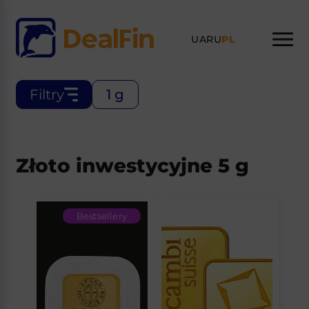
UA
RU
PL
Filtry
1 g
Złoto inwestycyjne 5 g
Bestsellery