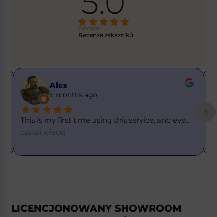
5.0
Google
Recenze zákazníků
Alex
6 months ago
This is my first time using this service, and eve
... 
T
=
czytaj więcej
LICENCJONOWANY SHOWROOM