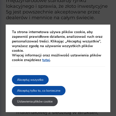
międzynarodowe standardy rynku
lokacyjnego i sprawia, że złoto inwestycyjne
5g jest powszechnie akceptowane przez
dealerów i mennice na całym świecie.​
Najpopularniejsi producenci sztabek 5 g:
Ta strona internetowa używa plików cookie, aby
zapewnić prawidłowe działanie, analizować ruch oraz
Argor‑Heraeus – szwajcarska rafineria
personalizować treści. Klikając „Akceptuj wszystkie”,
metali szlachetnych z Mendrisio,
wyrażasz zgodę na używanie wszystkich plików
działająca od 1951 r. i certyfikowana
cookie.
przez LBMA jako producent sztabek
Więcej informacji oraz możliwość ustawienia plików
cookie znajdziesz
tutaj
.
inwestycyjnych z złota, srebra, platyny i
palladu.​
Valcambi – szwajcarska rafineria w
Balerna, jedna z największych na
Akceptuj wszystko
świecie, o zdolności przerobu ok. 2000
ton metali szlachetnych rocznie i znana
Akceptuj tylko to, co konieczne
m.in. z innowacyjnych sztabek
CombiBar.​
Ustawienia plików cookie
Umicore – belgijska grupa technologii
materiałowej z siedzibą w Brukseli,