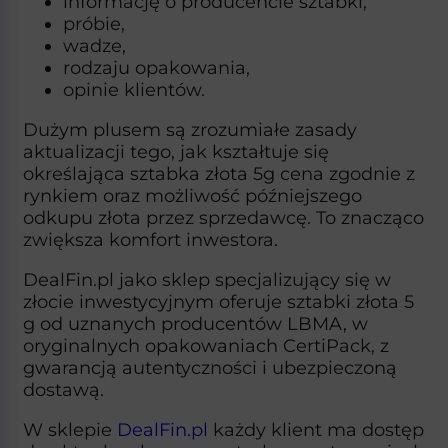
informację o producencie sztabki,
próbie,
wadze,
rodzaju opakowania,
opinie klientów.
Dużym plusem są zrozumiałe zasady
aktualizacji tego, jak kształtuje się
określająca sztabka złota 5g cena zgodnie z
rynkiem oraz możliwość późniejszego
odkupu złota przez sprzedawcę.​ To znacząco
zwiększa komfort inwestora.
DealFin.pl jako sklep specjalizujący się w
złocie inwestycyjnym oferuje sztabki złota 5
g od uznanych producentów LBMA, w
oryginalnych opakowaniach CertiPack, z
gwarancją autentyczności i ubezpieczoną
dostawą.
W sklepie
DealFin.pl
każdy klient ma dostęp