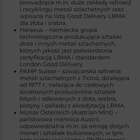
prowadząca m.in. duże zakłady rafinacji
i recyklingu metali szlachetnych oraz
wpisana na listę Good Delivery LBMA
dla złota i srebra.​
Heraeus – niemiecka grupa
technologiczna produkująca sztabki
złota i innych metali szlachetnych,
których jakość jest potwierdzona
certyfikacją LBMA i standardem
London Good Delivery.​
PAMP Suisse – szwajcarska rafineria
metali szlachetnych z Ticino, działająca
od 1977 r., należąca do czołowych
światowych producentów sztabek
bitych i odlewanych z złota, srebra,
platyny i palladu z akredytacją LBMA.​
Münze Österreich (Austrian Mint) –
państwowa mennica Austrii,
odpowiedzialna m.in. za emisję złotych
monet i sztabek bulionowych, w tym
popularnej serii Vienna Philharmonic.​