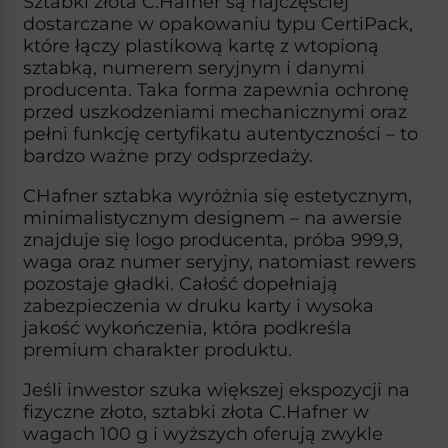
Sztabki złota C.Hafner są najczęściej
dostarczane w opakowaniu typu CertiPack,
które łączy plastikową kartę z wtopioną
sztabką, numerem seryjnym i danymi
producenta. Taka forma zapewnia ochronę
przed uszkodzeniami mechanicznymi oraz
pełni funkcję certyfikatu autentyczności – to
bardzo ważne przy odsprzedaży.​
CHafner sztabka wyróżnia się estetycznym,
minimalistycznym designem – na awersie
znajduje się logo producenta, próba 999,9,
waga oraz numer seryjny, natomiast rewers
pozostaje gładki. Całość dopełniają
zabezpieczenia w druku karty i wysoka
jakość wykończenia, która podkreśla
premium charakter produktu.​
Jeśli inwestor szuka większej ekspozycji na
fizyczne złoto, sztabki złota C.Hafner w
wagach 100 g i wyższych oferują zwykle