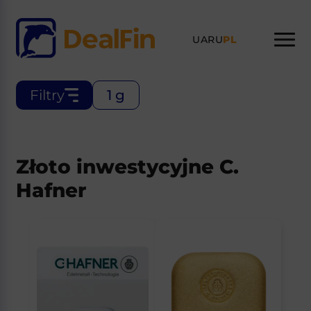
UA
RU
PL
Filtry
1 g
Złoto inwestycyjne C.
Hafner