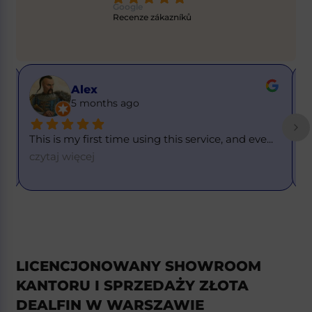
Google
Recenze zákazníků
Alex
5 months ago
This is my first time using this service, and eve
... 
T
=
czytaj więcej
LICENCJONOWANY SHOWROOM
KANTORU I SPRZEDAŻY ZŁOTA
DEALFIN W WARSZAWIE