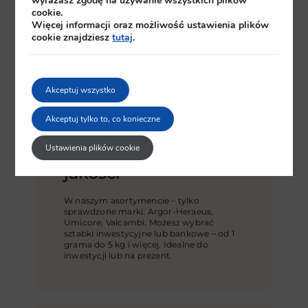
wyrażasz zgodę na używanie wszystkich plików
cookie.
Więcej informacji oraz możliwość ustawienia plików
cookie znajdziesz
tutaj
.
Akceptuj wszystko
Akceptuj tylko to, co konieczne
Ustawienia plików cookie
Sztabki najwyższej
jakości
W naszym asortymencie – tylko
sprawdzone marki: Argor-Heraeus,
Umicore, Valcambi. Możesz wybrać
sztabki inwestycyjne lub bankowe – od 1
grama do 5 kg i więcej. Idealne do
inwestycji lub na prezent.