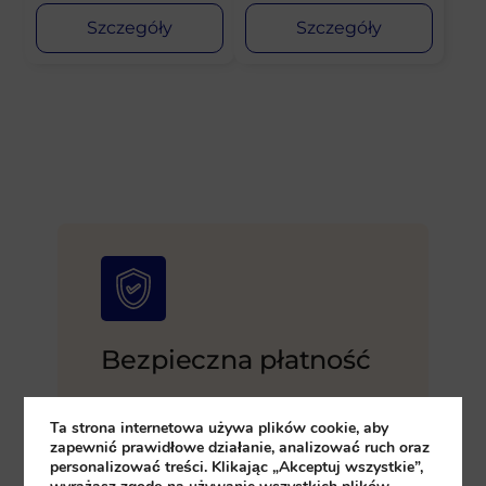
Szczegóły
Szczegóły
Bezpieczna płatność
Kupuj złoto za polskie złote lub inną
walutę – gotówką, kartą, przelewem
Ta strona internetowa używa plików cookie, aby
bankowym. Wygodnie, korzystnie i
zapewnić prawidłowe działanie, analizować ruch oraz
bezpiecznie. Chcesz omówić warunki?
personalizować treści. Klikając „Akceptuj wszystkie”,
Skontaktuj się z nami!