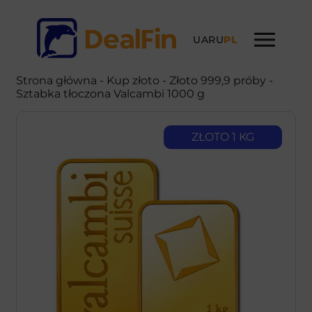
UA
RU
PL
Strona główna
-
Kup złoto
- Złoto 999,9 próby -
Sztabka tłoczona Valcambi 1000 g
ZŁOTO 1 KG