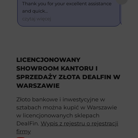
Thank you for your excellent assistance 
This is m
and quick
... 
and eve
czytaj więcej
czytaj w
LICENCJONOWANY
SHOWROOM KANTORU I
SPRZEDAŻY ZŁOTA DEALFIN W
WARSZAWIE
Złoto bankowe i inwestycyjne w
sztabach można kupić w Warszawie
w licencjonowanych sklepach
DealFin.
Wypis z rejestru o rejestracji
firmy