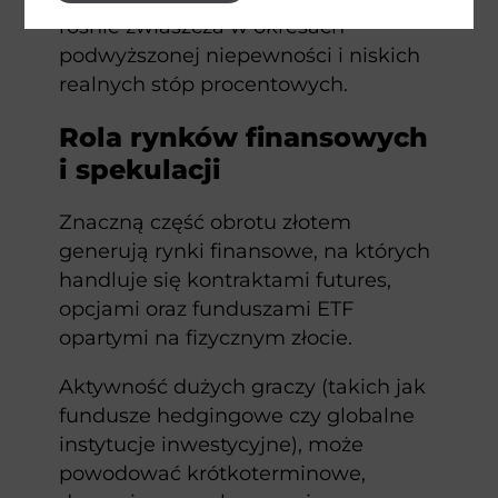
rośnie zwłaszcza w okresach
podwyższonej niepewności i niskich
realnych stóp procentowych.
Rola rynków finansowych
i spekulacji
Znaczną część obrotu złotem
generują rynki finansowe, na których
handluje się kontraktami futures,
opcjami oraz funduszami ETF
opartymi na fizycznym złocie.
Aktywność dużych graczy (takich jak
fundusze hedgingowe czy globalne
instytucje inwestycyjne), może
powodować krótkoterminowe,