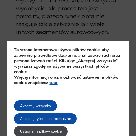
wyższych cen część kopalń zwiększa
wydobycie, ale proces ten jest
powolny, dlatego rynek złota nie
reaguje tak elastycznie jak wiele
innych segmentów surowcowych.
Ta strona internetowa używa plików cookie, aby
zapewnić prawidłowe działanie, analizować ruch oraz
Po stronie popytu ważną rolę
personalizować treści. Klikając „Akceptuj wszystkie”,
wyrażasz zgodę na używanie wszystkich plików
odgrywają banki centralne, które od
cookie.
kilku lat konsekwentnie kupują
Więcej informacji oraz możliwość ustawienia plików
ponad tysiąc ton złota rocznie,
cookie znajdziesz
tutaj
.
wzmacniając jego pozycję w
rezerwach walutowych.
Akceptuj wszystko
Istotny jest również popyt inwestorów
Akceptuj tylko to, co konieczne
indywidualnych i instytucjonalnych
na monety, sztabki i produkty
Ustawienia plików cookie
finansowe oparte na złocie, który