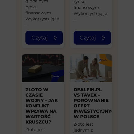
globalnym
rynku
rynku
finansowym.
finansowym.
Wykorzystują je
Wykorzystują je
…
…
Czytaj
Czytaj
ZŁOTO W
DEALFIN.PL
CZASIE
VS TAVEX –
WOJNY – JAK
PORÓWNANIE
KONFLIKT
OFERT
WPŁYWA NA
INWESTYCYJNYCH
WARTOŚĆ
W POLSCE
KRUSZCU?
Złoto jest
Złoto jest
jednym z