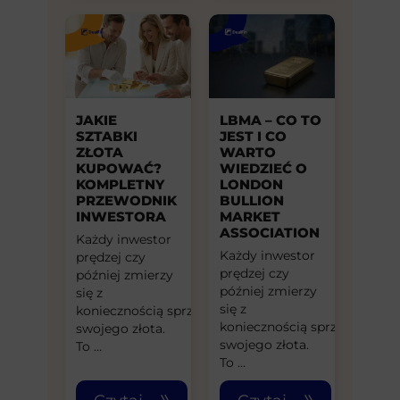
JAKIE
LBMA – CO TO
SZTABKI
JEST I CO
ZŁOTA
WARTO
KUPOWAĆ?
WIEDZIEĆ O
KOMPLETNY
LONDON
PRZEWODNIK
BULLION
INWESTORA
MARKET
ASSOCIATION
Każdy inwestor
Każdy inwestor
prędzej czy
prędzej czy
później zmierzy
później zmierzy
się z
się z
koniecznością sprzedaży
koniecznością sprzedaży
swojego złota.
swojego złota.
To …
To …