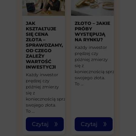
JAK
ZŁOTO – JAKIE
KSZTAŁTUJE
PRÓBY
SIĘ CENA
WYSTĘPUJĄ
ZŁOTA –
NA RYNKU?
SPRAWDZAMY,
Każdy inwestor
OD CZEGO
prędzej czy
ZALEŻY
później zmierzy
WARTOŚĆ
się z
INWESTYCJI
koniecznością sprzedaży
Każdy inwestor
swojego złota.
prędzej czy
To …
później zmierzy
się z
koniecznością sprzedaży
swojego złota.
To …
Czytaj
Czytaj