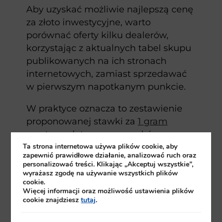
Aby uzyskać możliwie najlepszą cenę
za złoto inwestycyjne, warto
porównać oferty kilku dealerów,
korzystając z aktualnych tabel skupu
publikowanych na ich stronach
internetowych, zamiast sprzedawać
w pierwszym napotkanym punkcie.
W praktyce oznacza to zestawienie
proponowanej stawki za
1 gram
czystego złota oraz warunków
Ta strona internetowa używa plików cookie, aby
transakcji (prowizje, forma wypłaty,
zapewnić prawidłowe działanie, analizować ruch oraz
koszty wysyłki), a dopiero potem
personalizować treści. Klikając „Akceptuj wszystkie”,
wybór kontrahenta.
wyrażasz zgodę na używanie wszystkich plików
cookie.
Więcej informacji oraz możliwość ustawienia plików
cookie znajdziesz
tutaj
.
Cena skupu jest bezpośrednio