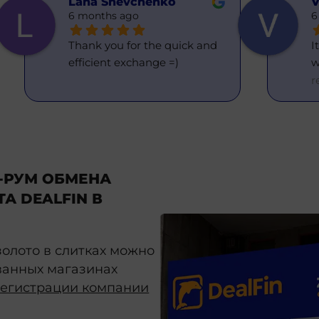
Lana Shevchenko
V
6 months ago
6
Thank you for the quick and 
I
efficient exchange =)
w
r
-РУМ ОБМЕНА
А DEALFIN В
олото в слитках можно
ванных магазинах
регистрации компании