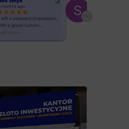
era Smyk
Sasha
 months ago
6 months ago
t left a pleasant impression, 
Great currency 
ith a good custom
... 
office. I've used 
ead more
read more