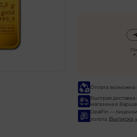
По
📍
Оплата возможна
Быстрая доставка
магазина в Варша
DealFin — лиценз
Выписка 
золота.