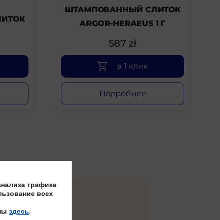
ШТАМПОВАННЫЙ СЛИТОК
ЛИТОК
ARGOR-HERAEUS 1 Г
587
zł
в 1 клик
Подробнее
анализа трафика
льзование всех
пны
здесь
.