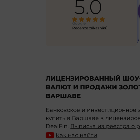
5.0
Alex
6 months ago
excellent 
This is my first time using this 
Google
ick
... 
service, and eve
... 
Recenze zákazníků
read more
ЛИЦЕНЗИРОВАННЫЙ ШОУ
ВАЛЮТ И ПРОДАЖИ ЗОЛОТ
ВАРШАВЕ
Банковское и инвестиционное з
купить в Варшаве в лицензиро
DealFin.
Выписка из реестра о 
Как нас найти