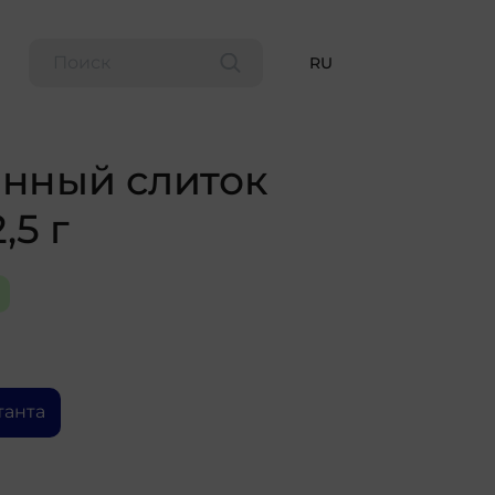
RU
нный слиток
,5 г
танта