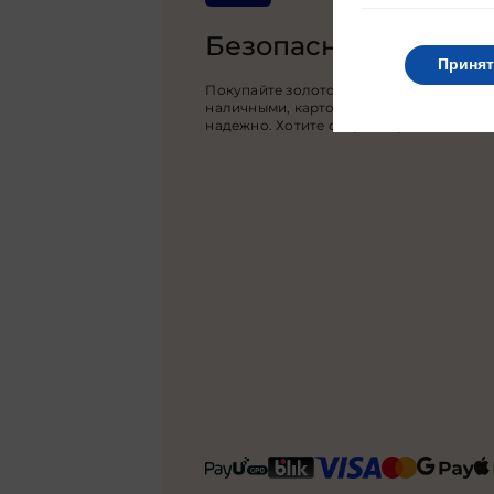
Безопасная оплата
Принят
Покупайте золото за польские злотые и
наличными, картой, банковским перево
надежно. Хотите обсудить условия?
Свя