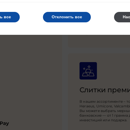
Доставка по 
ь все
Отклонить все
На
ли другую валюту –
Оформите доставку золот
дом. Удобно, выгодно и
логистические партнеры г
житесь с нами!
повреждений и 100% страх
Слитки преми
В нашем ассортименте – т
Heraeus, Umicore, Valcambi
Вы можете выбрать мерны
банковские — от 1 грамма 
инвестиций или подарка.