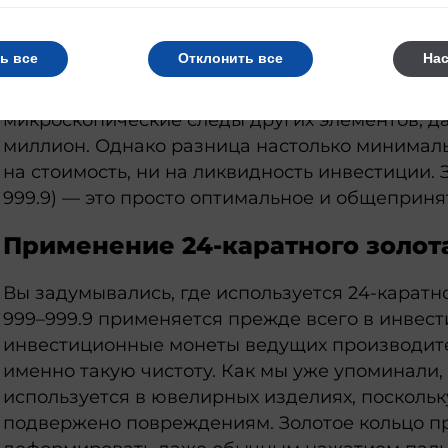
Почему именно 999, а не 1000, считается инв
ь все
Отклонить все
На
Потому что получение абсолютно чистого золо
невозможно и экономически нецелесообразно.
микроскопические следы других элементов, да
миллион. Однако разница настолько минимальн
на стоимость, ни на ликвидность инвестиции. 
999.9) — это просто оптимальное и общеприн
Применение 24-каратного золот
Вы задумывались, где используется 24-каратн
999–999.9 применяется прежде всего в инвест
инвестиционные монеты ведущих производите
именно такую чистоту. Как мы уже упоминали,
используется в ювелирных изделиях, поскольк
подвержено повреждениям. Золотое кольцо п