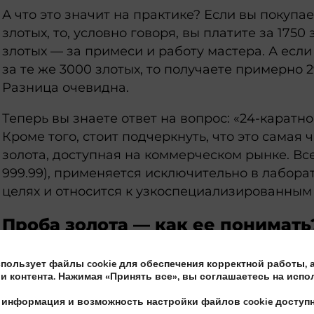
А что это значит на практике? Если вы покупа
злотых, то, условно говоря, вы платите за 1750 
злотых — за примеси и работу мастера. А если
за те же 3000 злотых, то получаете примерно 2
Разница очевидна.
Теперь вы знаете ответ на вопрос: «24-каратно
Кроме того, стоит подчеркнуть, что это самая
золота, доступная на коммерческом рынке. Вс
999.99), применяется исключительно в лабо
целях и относится к узкоспециализированным
Проба золота — как ее понимать
Проба — это простой способ определить в про
спользует файлы cookie для обеспечения корректной работы, 
содержится в конкретном сплаве. Используем
и контента. Нажимая «Принять все», вы соглашаетесь на испо
очень наглядна: число показывает, сколько ча
 информация и возможность настройки файлов cookie досту
именно золото. Проба 999 означает 999/1000, т