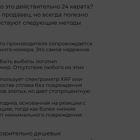
то это действительно 24 карата?
 продавец, но всегда полезно
уществуют следующие методы
ого производителя сопровождается
йного номера. Это самое надежное
 быть выбиты логотип
мер. Отсутствие любого из этих
пользует спектрометр XRF или
состав сплава без повреждения
ков злотых, но дает стопроцентную
тодика, основанная на реакции с
кцию, тогда как более низкие
ует минимального повреждения
дозрительно дешевых