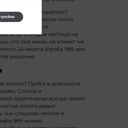
естиционным стандартом?
стройки
та (100%) технически почти
 Всегда остаются
же если это одна частица на
а, что она никак не влияет ни
Золото 24 карата (проба 999 или
ятое решение.
а
ое золото? Проба в диапазоне
ициях. Слитки и
лей практически всегда имеют
 чистое золото редко
у оно слишком мягкое и
робы 999 можно