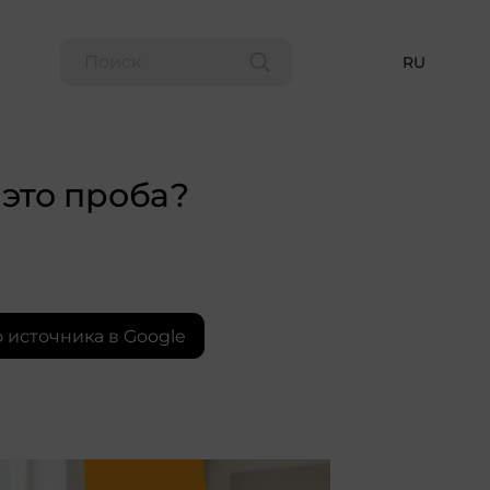
RU
 это проба?
 источника в Google