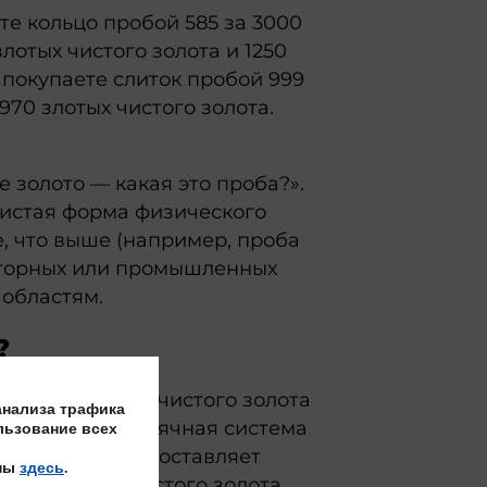
ете кольцо пробой 585 за 3000
злотых чистого золота и 1250
 покупаете слиток пробой 999
970 злотых чистого золота.
е золото — какая это проба?».
 чистая форма физического
е, что выше (например, проба
раторных или промышленных
 областям.
?
милле, сколько чистого золота
анализа трафика
ая в Европе тысячная система
льзование всех
стей из тысячи составляет
пны
здесь
.
о есть 99,9% чистого золота.