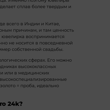
ца. Именно поэтому ювелиры
 делает сплав более твердым и
е всего в Индии и Китае,
урным причинам, и там ценность
я ювелирка воспринимается
чно не носится в повседневной
имер собственной свадьбы.
ологических сферах. Его можно
водниках высококлассных
и или в медицинских
и высокоспециализированные
золото = проба, идеально
то 24k?