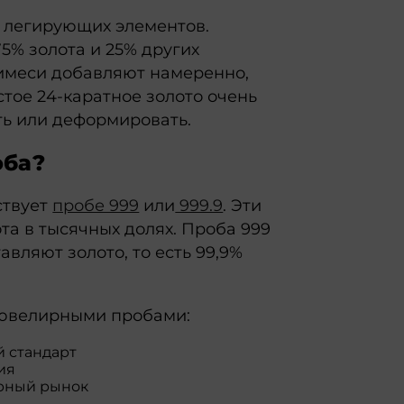
 легирующих элементов.
75% золота и 25% других
примеси добавляют намеренно,
стое 24-каратное золото очень
ать или деформировать.
оба?
ствует
пробе 999
или
999.9
. Эти
та в тысячных долях. Проба 999
авляют золото, то есть 99,9%
 ювелирными пробами:
й стандарт
ия
ирный рынок