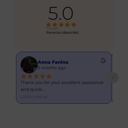
5.0
Google
Recenze zákazníků
Anna Fanina
Ale
5 months ago
6 mo
Thank you for your excellent assistance 
This is my fir
and quick
... 
and eve
... 
czytaj więcej
czytaj więcej