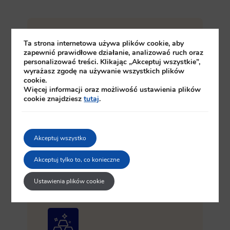
Ta strona internetowa używa plików cookie, aby
zapewnić prawidłowe działanie, analizować ruch oraz
personalizować treści. Klikając „Akceptuj wszystkie”,
wyrażasz zgodę na używanie wszystkich plików
Bezpieczna płatność
cookie.
Więcej informacji oraz możliwość ustawienia plików
cookie znajdziesz
tutaj
.
Kupuj złoto za polskie złote lub inną
walutę – gotówką, kartą, przelewem
bankowym. Wygodnie, korzystnie i
bezpiecznie. Chcesz omówić warunki?
Skontaktuj się z nami!
Akceptuj wszystko
Akceptuj tylko to, co konieczne
Ustawienia plików cookie