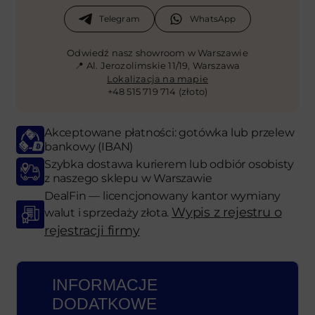
Telegram
WhatsApp
Odwiedź nasz showroom w Warszawie
📍 Al. Jerozolimskie 11/19, Warszawa
Lokalizacja na mapie
+48 515 719 714 (złoto)
Akceptowane płatności: gotówka lub przelew
bankowy (IBAN)
Szybka dostawa kurierem lub odbiór osobisty
z naszego sklepu w Warszawie
DealFin — licencjonowany kantor wymiany
Wypis z rejestru o
walut i sprzedaży złota.
rejestracji firmy
INFORMACJE
DODATKOWE