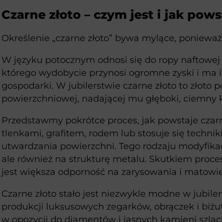
Czarne złoto – czym jest i jak pows
Określenie „czarne złoto” bywa mylące, poniewa
W języku potocznym odnosi się do ropy naftowej
którego wydobycie przynosi ogromne zyski i ma i
gospodarki. W jubilerstwie czarne złoto to złoto
powierzchniowej, nadającej mu głęboki, ciemny 
Przedstawmy pokrótce proces, jak powstaje czarne
tlenkami, grafitem, rodem lub stosuje się technik
utwardzania powierzchni. Tego rodzaju modyfikacj
ale również na strukturę metalu. Skutkiem proc
jest większa odporność na zarysowania i matowie
Czarne złoto stało jest niezwykle modne w jubile
produkcji luksusowych zegarków, obrączek i biżute
w opozycji do diamentów i jasnych kamieni szla