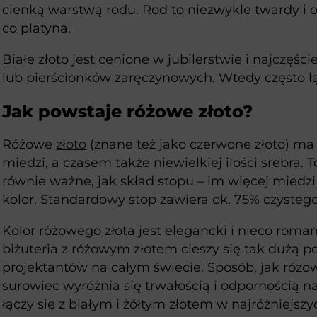
cienką warstwą rodu. Rod to niezwykle twardy i 
co platyna.
Białe złoto jest cenione w jubilerstwie i najczęś
lub pierścionków zaręczynowych. Wtedy często łą
Jak powstaje różowe złoto?
Różowe
złoto
(znane też jako czerwone złoto) ma
miedzi, a czasem także niewielkiej ilości srebra. 
równie ważne, jak skład stopu – im więcej miedzi
kolor. Standardowy stop zawiera ok. 75% czystego 
Kolor różowego złota jest elegancki i nieco roma
biżuteria z różowym złotem cieszy się tak dużą p
projektantów na całym świecie. Sposób, jak różow
surowiec wyróżnia się trwałością i odpornością n
łączy się z białym i żółtym złotem w najróżniejsz