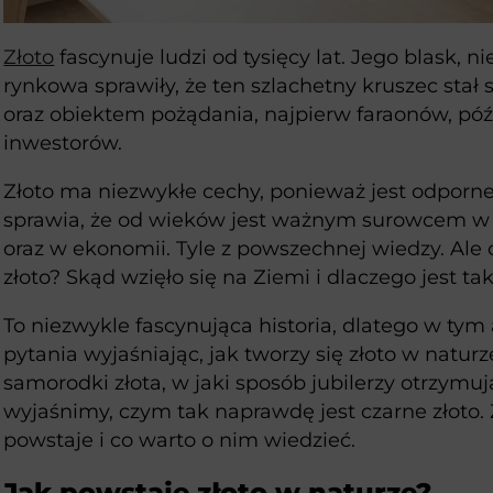
Złoto
fascynuje ludzi od tysięcy lat. Jego blask, n
rynkowa sprawiły, że ten szlachetny kruszec sta
oraz obiektem pożądania, najpierw faraonów, późn
inwestorów.
Złoto ma niezwykłe cechy, ponieważ jest odporne 
sprawia, że od wieków jest ważnym surowcem w
oraz w ekonomii. Tyle z powszechnej wiedzy. Ale
złoto? Skąd wzięło się na Ziemi i dlaczego jest ta
To niezwykle fascynująca historia, dlatego w ty
pytania wyjaśniając, jak tworzy się złoto w naturze
samorodki złota, w jaki sposób jubilerzy otrzymują
wyjaśnimy, czym tak naprawdę jest czarne złoto.
powstaje i co warto o nim wiedzieć.
Jak powstaje złoto w naturze?