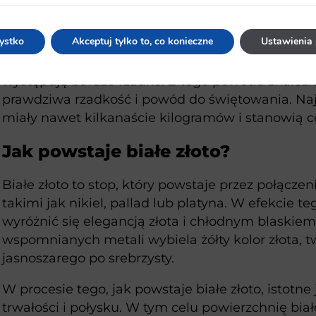
wodne transportują drobne cząstki, które pozost
prądem, czyli na dnach rzek i w fałdach żwiru.
ystko
Akceptuj tylko to, co konieczne
Ustawienia 
Niestety, w naturze warunki, które mogłyby sprz
występują bardzo rzadko. Z tego powodu znalezi
prawdziwa rzadkość i powód do świętowania. Na
miały nawet kilkanaście kilogramów i stanowią 
Jak powstaje białe złoto?
Białe złoto to stop, który powstaje przez połącze
takimi jak nikiel, pallad lub platyna. W efekcie te
wyróżnić się elegancją złota i chłodnym blaskie
wspomnianych metali wybiela żółty kolor złota, 
jasnoszarego po srebrzysty.
W procesie tego, jak powstaje białe złoto, istotne
trwałości i połysku. W tym celu powierzchnię bia