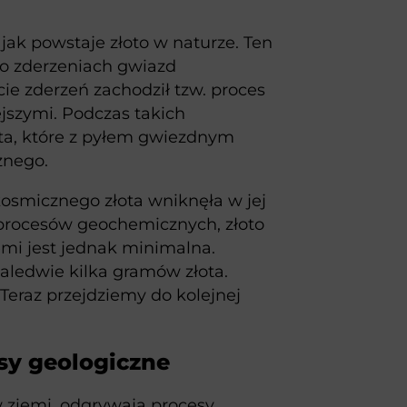
 jak powstaje złoto w naturze. Ten
 po zderzeniach gwiazd
e zderzeń zachodził tzw. proces
żejszymi. Podczas takich
ta, które z pyłem gwiezdnym
znego.
kosmicznego złota wniknęła w jej
procesów geochemicznych, złoto
emi jest jednak minimalna.
aledwie kilka gramów złota.
. Teraz przejdziemy do kolejnej
sy geologiczne
w ziemi, odgrywają procesy