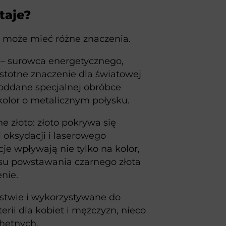
taje?
ż może mieć różne znaczenia.
 – surowca energetycznego,
stotne znaczenie dla światowej
 poddane specjalnej obróbce
kolor o metalicznym połysku.
 złoto: złoto pokrywa się
i oksydacji i laserowego
e wpływają nie tylko na kolor,
esu powstawania czarnego złota
nie.
rstwie i wykorzystywane do
rii dla kobiet i mężczyzn, nieco
chetnych.