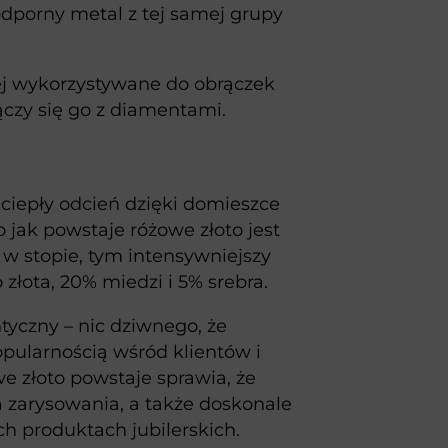
odporny metal z tej samej grupy
ciej wykorzystywane do obrączek
czy się go z diamentami.
 ciepły odcień dzięki domieszce
To jak powstaje różowe złoto jest
 w stopie, tym intensywniejszy
złota, 20% miedzi i 5% srebra.
ntyczny – nic dziwnego, że
opularnością wśród klientów i
e złoto powstaje sprawia, że
a zarysowania, a także doskonale
ych produktach jubilerskich.