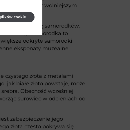
ają w miejscach z wolniejszym
plików cookie
yjać tworzeniu się samorodków,
enie złotego samorodka to
jwiększe odkryte samorodki
cenne eksponaty muzealne.
nie czystego złota z metalami
go, jak białe złoto powstaje, może
m srebra. Obecność wcześniej
tworząc surowiec w odcieniach od
 jest zabezpieczenie jego
łego złota często pokrywa się