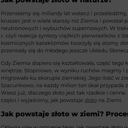
Przenieśmy się miliardy lat wstecz i prześledźmy,
kruszec jest o wiele starszy niż Ziemia i powstał
neutronowych i wybuchów supernowych. W trakci
r, czyli reakcja syntezy ciężkich pierwiastków z l
kosmicznych kataklizmów tworzyły się atomy zło
przeniosły się do młodego jeszcze Układu Słonec
Gdy Ziemia dopiero się kształtowała, część tego 
wnętrze. Stopniowo, w wyniku ruchów magmy i 
migrowało ku skorupie ziemskiej. Jego ilość w zi
Szacunkowo, na każdy milion ton skał przypada z
Wiesz już, dlaczego złoto jest tak rzadkie i cenne
części i wyjaśnimy, jak powstaje
złoto
na Ziemi.
Jak powstaje złoto w ziemi? Proce
Główną rolę w procesie tego, jak powstaje złoto 